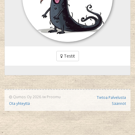
Testit
Qumos Oy 2026
/w
Proomu
Tietoa Palvelusta
Ota yhteyttä
Säännöt