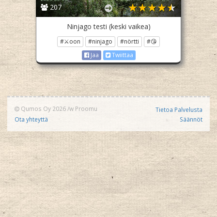
207
Ninjago testi (keski vaikea)
#⚔️oon
#ninjago
#nörtti
#😘
Jaa
Twiittaa
Qumos Oy 2026
/w
Proomu
Tietoa Palvelusta
Ota yhteyttä
Säännöt