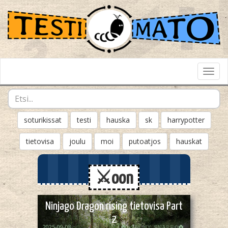
Toggl
Navig
soturikissat
testi
hauska
sk
harrypotter
tietovisa
joulu
moi
putoatjos
hauskat
⚔️oon
Ninjago Dragon rising tietovisa Part
2
2025-09-08
☘️✩𝚂𝙽𝙾𝚆𝚈_𝚂𝙽𝙰𝙿𝙴✩☘️