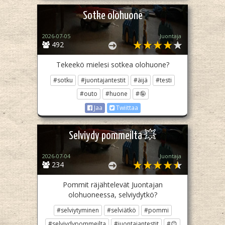
Sotke olohuone
2026-07-05
Juontaja
492
Tekeekö mielesi sotkea olohuone?
#sotku
#juontajantestit
#äijä
#testi
#outo
#huone
#🤪
Jaa
Twiittaa
Selviydy pommeilta 💥
2026-07-04
Juontaja
234
Pommit räjähtelevät Juontajan
olohuoneessa, selviydytkö?
#selviytyminen
#selviätkö
#pommi
#selviydypommeilta
#juontajantestit
#😊