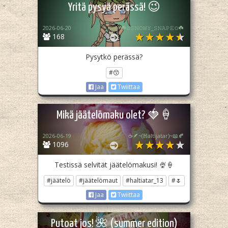
Yritä pysyä perässä! 😉
2026-06-20
☘️✩𝚂𝙽𝙾𝚆𝚈_𝚂𝙽𝙰𝙿𝙴✩☘️
168
Pysytkö perässä?
#😙
Jaa
Twiittaa
Mikä jäätelömaku olet? 🍓🍦
2026-06-19
☕🪶~(ℍaltijatar)~📖🍂
1096
Testissä selvität jäätelömakusi! 🍨🍦
#jäätelö
#jäätelömaut
#haltiatar_13
#🌷
Jaa
Twiittaa
Putoat jos! 🌺 (summer edition)