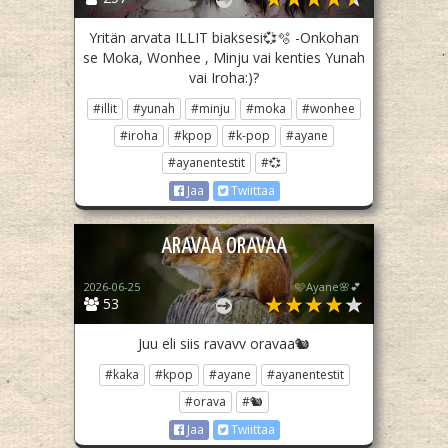
Yritän arvata ILLIT biaksesi💞🫧 -Onkohan
se Moka, Wonhee , Minju vai kenties Yunah
vai Iroha:)?
#illit
#yunah
#minju
#moka
#wonhee
#iroha
#kpop
#k-pop
#ayane
#ayanentestit
#💞
Jaa
Twiittaa
ARAVAA ORAVAA
2026-06-25
🩷Ayane🌸💕
53
Juu eli siis ravavv oravaa🐿
#kaka
#kpop
#ayane
#ayanentestit
#orava
#🐿
Jaa
Twiittaa