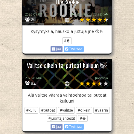
The Rookie
2026-07-07
☘️✩𝚂𝙽𝙾𝚆𝚈_𝚂𝙽𝙰𝙿𝙴✩☘️
26
Kysymyksiä, hauskoja juttuja jne 😙🫰
#👮
Jaa
Twiittaa
Valitse oikein tai putoat kuiluun 🍃
2026-07-06
Juontaja
82
Älä valitse väärää vaihtoehtoa tai putoat
kuiluun!
#kuilu
#putoat
#valitse
#oikein
#väärin
#juontajantestit
#🐽
Jaa
Twiittaa