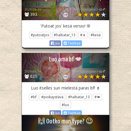
2026-06-16
☕🪶~(ℍaltijatar)~📖🍂
393
'Putoat jos' kesä versio! 🌸
#putoatjos
#haltiatar_13
#🌷
#kesä
Jaa
Twiittaa
Luo oma bf 💋
2026-06-14
☕🪶~(ℍaltijatar)~📖🍂
621
Luo itselles sun mielestä paras bf! 🌷
#bf
#poikaystävä
#haltiatar_13
#💋
#luo
Jaa
Twiittaa
🙌 Ootko mun type? 😉