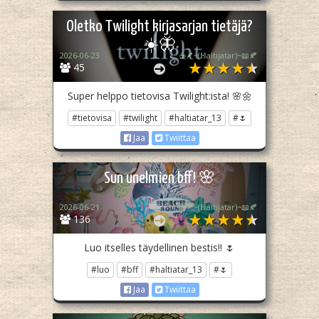
Oletko Twilight kirjasarjan tietäjä?
☀️🦋
2026-06-23
☕🪶~(ℍaltijatar)~📖🍂
45
Super helppo tietovisa Twilight:ista! 🌸🌼
#tietovisa
#twilight
#haltiatar_13
#🌷
Jaa
Twiittaa
Sun unelmien bff! 🌸
2026-06-21
☕🪶~(ℍaltijatar)~📖🍂
136
Luo itselles täydellinen bestis!! 🌷
#luo
#bff
#haltiatar_13
#🌷
Jaa
Twiittaa