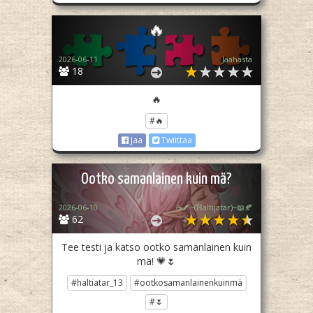
🔥
2026-06-11
Jaahasta
18
🔥
#🔥
Jaa
Twiittaa
Ootko samanlainen kuin mä?
2026-06-10
☕🪶~(ℍaltijatar)~📖🍂
62
Tee testi ja katso ootko samanlainen kuin
mä! 💗🌷
#haltiatar_13
#ootkosamanlainenkuinmä
#🌷