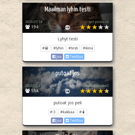
Maailman lyhin testi
2026-07-14
Jyri possu v2
194
Lyhyt testi
#😁
#lyhin
#testi
#ikinä
Jaa
Twiittaa
putoat jos
2026-07-13
matupatukka🫪
554
putoat jos peli
#:3
#kakkaa
#🤷
Jaa
Twiittaa