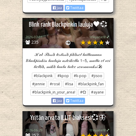
Jaa
Twiittaa
Blink rank Blackpinkin lauluja🖤💞
2026-07-01
🩷Ayane🌸💕
235
ℋℯ𝒾! 𝒯ä𝓈𝓈ä 𝓉𝑒𝓈𝓉𝒾𝓈𝓈ä 𝓅ää𝓈𝑒𝓉 𝓁𝒶𝒾𝓉𝓉𝒶𝓂𝒶𝒶𝓃
𝐵𝓁𝒶𝒸𝓀𝓅𝒾𝓃𝓀𝒾𝓃 𝓁𝒶𝓊𝓁𝓊𝒿𝒶 𝒶𝓈𝓉𝑒𝒾𝓀𝑜𝓁𝓁𝒶 𝟣–𝟧, 𝓂𝓊𝓉𝓉𝒶 𝑒𝓉 𝓋𝑜𝒾
𝓉𝒾𝑒𝓉ää, 𝓂𝒾𝓀ä 𝓁𝒶𝓊𝓁𝓊 𝓉𝓊𝓁𝑒𝑒 𝓈𝑒𝓊𝓇𝒶𝒶𝓋𝒶𝓀𝓈𝒾.🎤
#blackpink
#kpop
#k-pop
#jisoo
#jennie
#rosé
#lisa
#blackpink_fan
#blackpink_in_your_area!
#💞
#ayane
Jaa
Twiittaa
Yritän arvata ILLIT biaksesi💞🦋
2026-06-29
🩷Ayane🌸💕
257