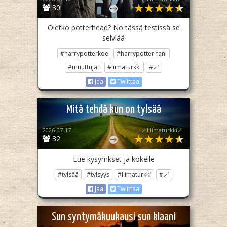
30
Oletko potterhead? No tässä testissä se
selviää
#harrypotterkoe
#harrypotter-fani
#muuttujat
#liimaturkki
#🪄
Jaa
Twiittaa
Mitä tehdä kun on tylsää
2026-07-17
🪄Liimaturkki🪄
32
Lue kysymkset ja kokeile
#tylsää
#tylsyys
#liimaturkki
#🪄
Jaa
Twiittaa
Sun syntymäkuukausi sun klaani