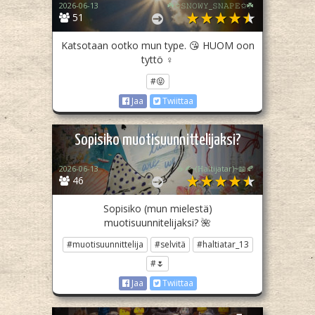
2026-06-13
☘️✩𝚂𝙽𝙾𝚆𝚈_𝚂𝙽𝙰𝙿𝙴✩☘️
51
Katsotaan ootko mun type. 😘 HUOM oon
tyttö ♀️
#😝
Jaa
Twiittaa
Sopisiko muotisuunnittelijaksi?
2026-06-13
☕🪶~(ℍaltijatar)~📖🍂
46
Sopisiko (mun mielestä)
muotisuunnitelijaksi? 🌺
#muotisuunnittelija
#selvitä
#haltiatar_13
#🌷
Jaa
Twiittaa