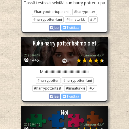
Tässä testissä selviää sun harry potter tupa
#harrypottertupatesti
#harrypotter
#harrypotter-fani
#liimaturkki
#🪄
Jaa
Twiittaa
Kuka harry potter hahmo olet
2026-04-17
🪄Liimaturkki🪄
1446
Moiiiiiiiiiiiiiiiiiiiiiiiiiiiiiiiiiiiiiiiiiiiiiiiiii
#harrypotter
#harrypotter-fani
#harrypottertest
#liimaturkki
#🪄
Jaa
Twiittaa
Moi
2026-04-16
🪄Liimaturkki🪄