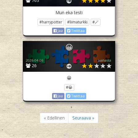
763
Mun eka testi
#harrypotter
#liimaturkki
#🪄
Jaa
Twiittaa
😀
2026-04-06
Jaahasta
26
😀
#😀
Jaa
Twiittaa
« Edellinen
Seuraava »