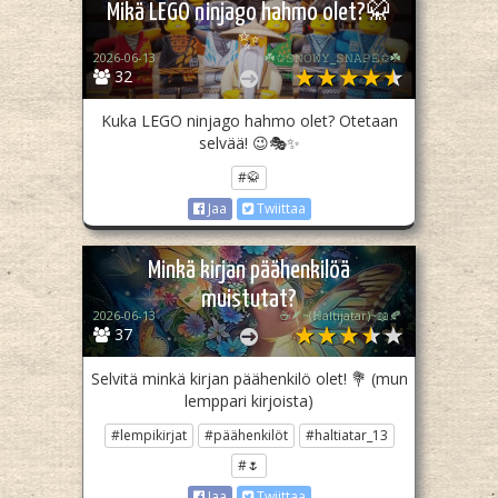
Mikä LEGO ninjago hahmo olet?🥋
✨
2026-06-13
☘️✩𝚂𝙽𝙾𝚆𝚈_𝚂𝙽𝙰𝙿𝙴✩☘️
32
Kuka LEGO ninjago hahmo olet? Otetaan
selvää! 😉🎭✨
#🥋
Jaa
Twiittaa
Minkä kirjan päähenkilöä
muistutat?
2026-06-13
☕🪶~(ℍaltijatar)~📖🍂
37
Selvitä minkä kirjan päähenkilö olet! 💐 (mun
lemppari kirjoista)
#lempikirjat
#päähenkilöt
#haltiatar_13
#🌷
Jaa
Twiittaa