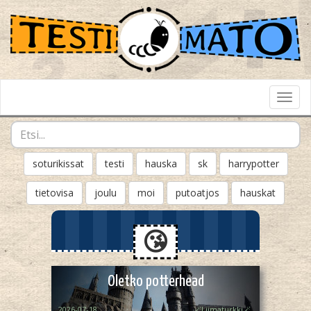
Toggl
Navig
soturikissat
testi
hauska
sk
harrypotter
tietovisa
joulu
moi
putoatjos
hauskat
😘
Oletko potterhead
2026-07-18
🪄Liimaturkki🪄