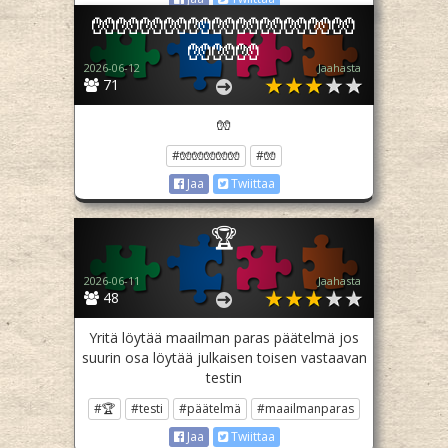
🧤🧤🧤🧤🧤🧤🧤🧤🧤🧤🧤
🧤🧤🧤
2026-06-12
Jaahasta
71
🧤
#🧤🧤🧤🧤🧤
#🧤
Jaa
Twiittaa
🏆
2026-06-11
Jaahasta
48
Yritä löytää maailman paras päätelmä jos
suurin osa löytää julkaisen toisen vastaavan
testin
#🏆
#testi
#päätelmä
#maailmanparas
Jaa
Twiittaa