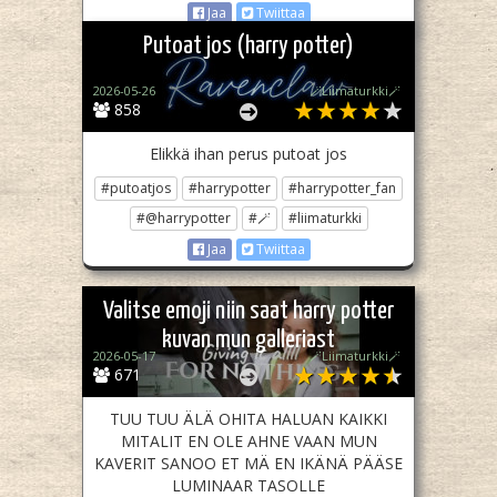
Jaa
Twiittaa
Putoat jos (harry potter)
2026-05-26
🪄Liimaturkki🪄
858
Elikkä ihan perus putoat jos
#putoatjos
#harrypotter
#harrypotter_fan
#@harrypotter
#🪄
#liimaturkki
Jaa
Twiittaa
Valitse emoji niin saat harry potter
kuvan mun galleriast
2026-05-17
🪄Liimaturkki🪄
671
TUU TUU ÄLÄ OHITA HALUAN KAIKKI
MITALIT EN OLE AHNE VAAN MUN
KAVERIT SANOO ET MÄ EN IKÄNÄ PÄÄSE
LUMINAAR TASOLLE