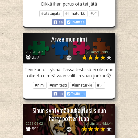
Elikkä ihan perus ota tai jätä
#otataijätä
#liimaturkki
#🪄
Jaa
Twiittaa
Arvaa mun nimi
2026-05-02
🪄Liimaturkki🪄
237
Tein kun oli tylsää. Tässä testissä ei ole mun
oikeeta nimeä vaan valitsin vaan jonkun🤫
#nimi
#nimitesti
#liimaturkki
#🪄
Jaa
Twiittaa
Sinun syntymäkuukautesi sinun
harry potter tupa
2026-05-02
🪄Liimaturkki🪄
891