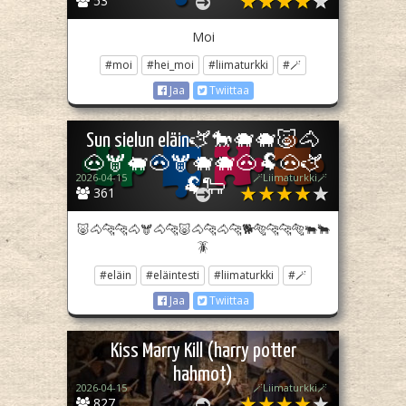
53
Moi
#moi
#hei_moi
#liimaturkki
#🪄
Jaa
Twiittaa
Sun sielun eläin🫏🐎🐗🐗🐷🐴
🐽🫎🐖🐽🫎🐗🐗🐽🐏🐽🫏
2026-04-15
🪄Liimaturkki🪄
🐏🐑
361
🐷🐴🐆🐆🐴🫎🐴🐆🐷🐴🐆🐴🐆🐕🐅🐆🐆🐅🐃🐂
🪳
#eläin
#eläintesti
#liimaturkki
#🪄
Jaa
Twiittaa
Kiss Marry Kill (harry potter
hahmot)
2026-04-15
🪄Liimaturkki🪄
827