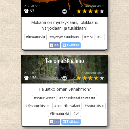
2026-07-16
🪄Liimaturkki🪄
63
Mukana on myrskyklaani, jokiklaani,
varjoklaani ja tuuliklaani
#liimaturkki
#syntymäkuukausi
#moi
#🪄
Jaa
Twiittaa
Tee oma SKhahmo
2026-07-14
🪄Liimaturkki🪄
136
Haluatko oman SKhahmon?
#soturikissat
#soturikissafanintestit
#@soturikissat
#soturikissafani
#soturikisut
#liimaturkki
#🪄
Jaa
Twiittaa