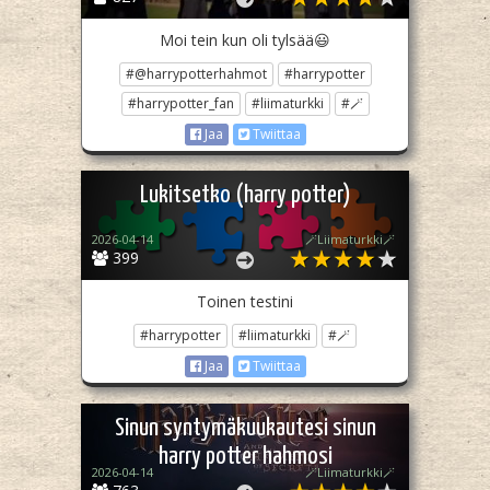
Moi tein kun oli tylsää😃
#@harrypotterhahmot
#harrypotter
#harrypotter_fan
#liimaturkki
#🪄
Jaa
Twiittaa
Lukitsetko (harry potter)
2026-04-14
🪄Liimaturkki🪄
399
Toinen testini
#harrypotter
#liimaturkki
#🪄
Jaa
Twiittaa
Sinun syntymäkuukautesi sinun
harry potter hahmosi
2026-04-14
🪄Liimaturkki🪄