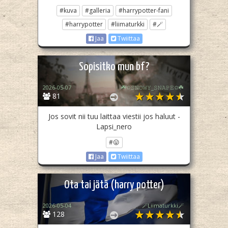
#kuva
#galleria
#harrypotter-fani
#harrypotter
#liimaturkki
#🪄
Jaa
Twiittaa
Sopisitko mun bf?
2026-05-07
☘️✩𝚂𝙽𝙾𝚆𝚈_𝚂𝙽𝙰𝙿𝙴✩☘️
81
Jos sovit nii tuu laittaa viestii jos haluut -
Lapsi_nero
#😛
Jaa
Twiittaa
Ota tai jätä (harry potter)
2026-05-04
🪄Liimaturkki🪄
128