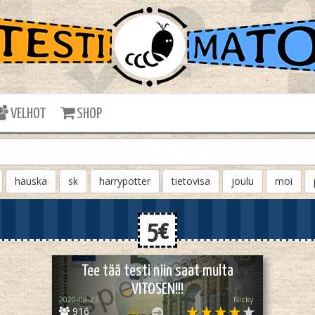
VELHOT
SHOP
hauska
sk
harrypotter
tietovisa
joulu
moi
5€
Tee tää testi niin saat multa
VITOSEN!!!
2020-08-23
Nicky
916