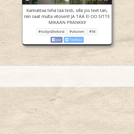
Kannattaa tehä tää testi, sillä jos teet tän,
niin saat multa vitosen!! JA TÄÄ EI OO SITTE
MIKÄÄN PRÄNKKI!
#nickyisthebest
#vitonen
#5€
Jaa
Twiittaa