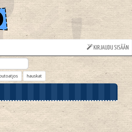
KIRJAUDU SISÄÄN
putoatjos
hauskat