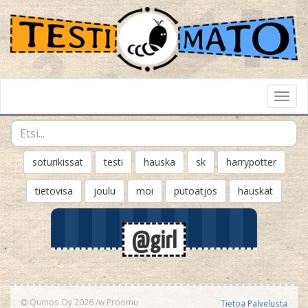
Toggl
Navig
soturikissat
testi
hauska
sk
harrypotter
tietovisa
joulu
moi
putoatjos
hauskat
@girl
Qumos Oy 2026
/w
Proomu
Tietoa Palvelusta