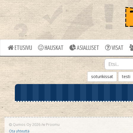
ETUSIVU
HAUSKAT
ASIALLISET
VISAT
soturikissat
testi
Qumos Oy 2026
/w
Proomu
Ota yhteyttä