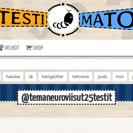
VELHOT
SHOP
hauska
sk
harrypotter
tietovisa
joulu
moi
@temaneuroviisut25testit