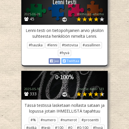
Lenni testi
2025-06-09
Welhojen whelho
45
Lenni-testi on tietopohjainen arvio yksilön
suhteesta henkilöön nimeltä Lenni.
#hauska
#lenni
#tietovisa
#asiallinen
#hyvä
Jaa
Twiittaa
0-100%
2025-05-10
Cheese eater 123
333
Tässä testissä lasketaan nollasta sataan ja
lopussa jotain IHMEELLISTÄ tapahtuu
#%
#numero
#numerot
#prosentti
#pitkä
#testi
#100
#0
#0-100
#hyvä