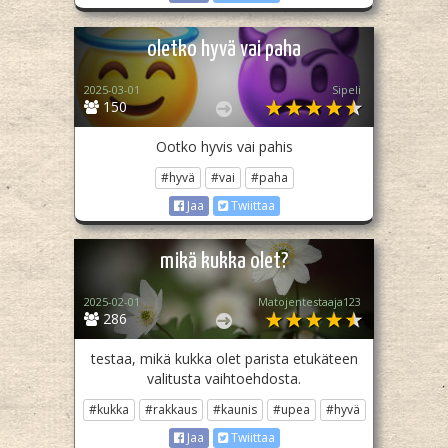
oletko hyvä vai paha
2025-03-01
Sipeli
150
Ootko hyvis vai pahis
#hyvä
#vai
#paha
Jaa
Twiittaa
mikä kukka olet?
2025-02-01
Matojentestaaja123
286
testaa, mikä kukka olet parista etukäteen
valitusta vaihtoehdosta.
#kukka
#rakkaus
#kaunis
#upea
#hyvä
Jaa
Twiittaa