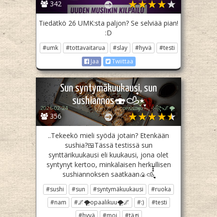
342
Tiedätkö 26 UMK:sta paljon? Se selviää pian!
:D
#umk
#tottavaitarua
#slay
#hyvä
#testi
Jaa
Twiittaa
Sun syntymäkuukausi, sun
sushiannos🍣𐚁๋࣭⭑ֶָ֢
2026-02-24
ᴏᴘᴀᴀʟɪӄᴜᴜᯓ₊ ⊹꧂🌌🌪
356
..Tekeekö mieli syödä jotain? Etenkään
sushia?🍱Tässä testissä sun
synttärikuukausi eli kuukausi, jona olet
syntynyt kertoo, minkälaisen herkullisen
sushiannoksen saatkaan🍙𐚁ֶֶֶֶֶֶֶֶֶֶֶֶֶֶֶֶֶֶֶֶֶֶֶֶֶֶֶֶֶֶֶֶֶֶֶֶֶֶֶֶֶֶֶֶֶֶֶֶֶֶֶֶֶֶֶֶֶֶֶֶֶֶֶֶֶֶֶֶֶֶֶֶֶֶֶֶֶֶֶֶֶֶֶֶֶֶֶֶֶֶֶֶֶֶֶֶֶֶֶֶֶֶֶֶֶֶֶֶֶֶֶֶֶֶֶֶֶֶֶֶֶֶֶֶֶֶֶֶֶֶֶֶֶֶֶֶֶֶֶֶֶֶֶֶֶֶֶֶֶֶֶֶֶֶֶֶֶֶֶֶֶֶֶֶֶֶֶֶֶֶֶֶֶֶֶֶֶֶֶֶֶֶֶֶֶֶֶֶֶֶֶֶֶֶֶֶֶֶֶֶֶֶֶֶֶֶֶֶֶֶֶֶֶֶֶֶֶֶֶֶֶֶֶֶֶֶֶֶֶֶֶֶֶֶֶֶֶֶֶֶֶֶֶֶֶֶֶֶֶֶֶֶֶֶֶֶֶֶֶֶֶֶֶֶֶֶֶֶֶֶֶֶֶֶֶֶֶֶֶֶֶֶֶֶֶֶֶֶֶֶֶֶֶֶֶֶֶֶֶֶֶֶֶֶֶֶֶֶֶֶֶֶֶֶֶֶֶֶֶֶֶֶֶֶֶֶֶֶֶֶֶֶֶֶֶֶֶֶֶֶֶֶֶֶֶֶֶֶֶֶֶֶֶֶֶֶֶֶֶֶֶֶֶֶֶֶֶֶֶֶֶֶֶֶֶֶֶֶֶֶֶֶֶֶֶֶֶֶֶֶֶֶֶֶֶֶֶֶֶֶֶֶֶֶֶֶֶֶֶֶֶֶֶֶֶֶֶֶֶֶֶֶֶֶֶֶֶֶֶֶֶֶֶֶֶֶֶֶֶֶֶֶֶֶֶָָָָָָָָָָָָָָָָָָָָָָָָָָָָָָָָָָָָָָָָָָָָָָָָָָָָָָָָָָָָָָָָָָָָָָָָָָָָָָָָָָָָָָָָָָָָָָָָָָָָָָָָָָָָָָָָָָָָָָָָָָָָָָָָָָָָָָָָָָָָָָָָָָָָָָָָָָָָָָָָָָָָָָָָָָָָָָָָָָָָָָָָָָָָָָָָָָָָָָָָָָָָָָָָָָָָָָָָָָָָָָָָָָָָָָָָָָָָָָָָָָָָָָָָָָָָָָָָָָָָָָָָָָָָָָָָָָָָָָָָָָָָָָָָָָָָָָָָָָָָָָָָָָָָָָָָָָָָָָָָָָָָָָָָָָָָָָָָָָָָָָָָָָָָָָָָָָָָָָָ๋๋๋๋๋๋๋๋๋๋๋๋๋๋๋๋๋๋๋๋๋๋๋๋๋๋๋๋๋๋๋๋๋๋๋๋๋๋๋๋๋๋๋๋๋๋๋๋๋๋๋๋๋๋๋๋๋๋๋๋๋๋๋๋๋๋๋๋๋๋๋๋๋๋๋๋๋๋๋๋๋๋๋๋๋๋๋๋๋๋๋๋๋๋๋๋๋๋๋๋๋๋๋๋๋๋๋๋๋๋๋๋๋๋๋๋๋๋๋๋๋๋๋๋๋๋๋๋๋๋๋๋๋๋๋๋๋๋๋๋๋๋๋๋๋๋๋๋๋๋๋๋๋๋๋๋๋๋๋๋๋๋๋๋๋๋๋๋๋๋๋๋๋๋๋๋๋๋๋๋๋๋๋๋๋๋๋๋๋๋๋๋๋๋๋๋๋๋๋๋๋๋๋๋๋๋๋๋๋๋๋๋๋๋๋๋๋๋๋๋๋๋๋๋๋๋๋๋๋๋๋๋๋๋๋๋๋๋๋๋๋๋๋๋๋๋๋๋๋๋๋๋๋๋๋๋๋๋๋๋๋๋๋๋๋๋๋๋๋๋๋๋๋๋๋๋๋๋๋๋๋๋๋๋๋๋๋๋๋๋๋๋๋๋๋๋๋๋๋๋๋๋๋๋๋๋๋๋๋๋๋๋๋๋๋๋๋๋๋๋๋๋๋๋๋๋๋๋๋๋๋๋๋๋๋๋๋๋๋๋๋๋๋๋๋๋๋๋๋๋๋๋๋๋๋๋๋๋๋๋๋๋๋๋๋๋๋๋๋๋๋๋๋๋๋๋๋๋๋๋๋๋๋๋๋๋๋๋๋๋๋๋๋๋๋๋๋๋๋๋๋๋๋๋๋๋๋๋๋๋๋๋๋๋๋๋๋๋๋๋๋๋๋๋๋๋๋๋๋๋๋๋๋๋๋๋๋๋๋๋๋๋๋๋๋๋๋๋๋๋๋๋๋๋๋๋๋๋๋๋๋๋๋๋๋๋๋๋๋๋๋๋๋๋๋๋๋๋๋๋๋๋๋๋๋๋๋๋๋๋๋๋๋๋๋๋๋๋๋๋๋๋๋๋๋๋๋๋๋๋๋๋๋๋๋๋๋๋๋๋๋๋๋๋๋๋๋๋๋๋๋๋๋๋๋๋๋๋๋๋๋๋๋๋๋๋๋๋๋๋๋๋๋๋๋๋๋๋๋๋๋๋๋๋๋๋๋๋๋๋๋๋๋๋๋๋๋๋๋๋๋๋๋๋๋๋๋๋๋๋๋๋๋๋๋๋๋๋๋๋๋๋๋๋๋๋๋๋๋๋๋๋๋๋๋๋๋๋๋๋๋๋๋๋๋๋๋๋๋๋๋๋๋๋๋๋๋๋๋๋๋๋๋๋๋๋๋๋๋๋๋๋๋๋๋๋๋๋๋๋๋๋๋๋๋๋๋๋๋๋๋๋๋๋๋๋๋๋๋๋๋๋๋๋๋๋๋๋๋๋๋๋๋๋๋๋๋๋๋๋๋๋๋๋๋๋๋๋๋๋๋๋๋๋๋๋๋๋๋๋๋๋๋๋๋๋๋๋๋๋๋๋๋๋๋๋๋๋๋๋๋๋๋๋๋๋๋๋๋๋๋๋๋๋๋๋๋๋๋๋๋๋๋๋๋๋๋๋๋๋๋๋๋๋๋๋๋๋๋๋๋๋๋๋๋๋๋๋๋๋๋๋๋๋๋๋๋๋๋๋๋๋๋๋๋๋๋๋๋๋๋๋๋๋๋๋๋๋๋๋๋๋๋๋๋๋๋๋๋๋๋๋๋๋๋๋๋๋๋๋๋๋๋๋๋๋๋๋๋๋๋๋๋๋๋๋๋๋๋๋๋๋๋๋๋๋๋๋๋๋๋๋๋๋๋๋๋๋๋๋๋๋๋๋๋๋๋๋๋๋๋๋๋๋๋๋๋๋๋๋๋๋๋๋๋๋๋๋๋๋๋๋๋๋๋๋๋๋๋๋࣭࣭࣭࣭࣭࣭࣭࣭࣭࣭࣭࣭࣭࣭࣭࣭࣭࣭࣭࣭࣭࣭࣭࣭࣭࣭࣭࣭࣭࣭࣭࣭࣭࣭࣭࣭࣭࣭࣭࣭࣭࣭࣭࣭࣭࣭࣭࣭࣭࣭࣭࣭࣭࣭࣭࣭࣭࣭࣭࣭࣭࣭࣭࣭࣭࣭࣭࣭࣭࣭࣭࣭࣭࣭࣭࣭࣭࣭࣭࣭࣭࣭࣭࣭࣭࣭࣭࣭࣭࣭࣭࣭࣭࣭࣭࣭࣭࣭࣭࣭࣭࣭࣭࣭࣭࣭࣭࣭࣭࣭࣭࣭࣭࣭࣭࣭࣭࣭࣭࣭࣭࣭࣭࣭࣭࣭࣭࣭࣭࣭࣭࣭࣭࣭࣭࣭࣭࣭࣭࣭࣭࣭࣭࣭࣭࣭࣭࣭࣭࣭࣭࣭࣭࣭࣭࣭࣭࣭࣭࣭࣭࣭࣭࣭࣭࣭࣭࣭࣭࣭࣭࣭࣭࣭࣭࣭࣭࣭࣭࣭࣭࣭࣭࣭࣭࣭࣭࣭࣭࣭࣭࣭࣭࣭࣭࣭࣭࣭࣭࣭࣭࣭࣭࣭࣭࣭࣭࣭࣭࣭࣭࣭࣭࣭࣭࣭࣭࣭࣭࣭࣭࣭࣭࣭࣭࣭࣭࣭࣭࣭࣭࣭࣭࣭࣭࣭࣭࣭࣭࣭࣭࣭࣭࣭࣭࣭࣭࣭࣭࣭࣭࣭࣭࣭࣭࣭࣭࣭࣭࣭࣭࣭࣭࣭࣭࣭࣭࣭࣭࣭࣭࣭࣭࣭࣭࣭࣭࣭࣭࣭࣭࣭࣭࣭࣭࣭࣭࣭࣭࣭࣭࣭࣭࣭࣭࣭࣭࣭࣭࣭࣭࣭࣭࣭࣭࣭࣭࣭࣭࣭࣭࣭࣭࣭࣭࣭࣭࣭࣭࣭࣭࣭࣭࣭࣭࣭࣭࣭࣭࣭࣭࣭࣭࣭࣭࣭࣭࣭࣭࣭࣭࣭࣭࣭࣭࣭࣭࣭࣭࣭࣭࣭࣭࣭࣭࣭࣭࣭࣭࣭࣭࣭࣭࣭࣭࣭࣭࣭࣭࣭࣭࣭࣭࣭࣭࣭࣭࣭࣭࣭࣭࣭࣭࣭࣭࣭࣭࣭࣭࣭࣭࣭࣭࣭࣭࣭࣭࣭࣭࣭࣭࣭࣭࣭࣭࣭࣭࣭࣭࣭࣭࣭࣭࣭࣭࣭࣭࣭࣭࣭࣭࣭࣭࣭࣭࣭࣭࣭࣭࣭࣭࣭࣭࣭࣭࣭࣭࣭࣭࣭࣭࣭࣭࣭࣭࣭࣭࣭࣭࣭࣭࣭࣭࣭࣭࣭࣭࣭࣭࣭࣭࣭࣭࣭࣭࣭࣭࣭࣭࣭࣭࣭࣭࣭࣭࣭࣭࣭࣭࣭࣭࣭࣭࣭࣭࣭࣭࣭࣭࣭࣭࣭࣭࣭࣭࣭࣭࣭࣭࣭࣭࣭࣭࣭࣭࣭࣭࣭࣭࣭࣭࣭࣭࣭࣭࣭࣭࣭࣭࣭࣭࣭࣭࣭࣭࣭࣭࣭࣭࣭࣭࣭࣭֢֢֢֢֢֢֢֢֢֢֢֢֢֢֢֢֢֢֢֢֢֢֢֢֢֢֢֢֢֢֢֢֢֢֢֢֢֢֢֢֢֢֢֢֢֢֢֢֢֢֢֢֢֢֢֢֢֢֢֢֢֢֢֢֢֢֢֢֢֢֢֢֢֢֢֢֢֢֢֢֢֢֢֢֢֢֢֢֢֢֢֢֢֢֢֢֢֢֢֢֢֢֢֢֢֢֢֢֢֢֢֢֢֢֢֢֢֢֢֢֢֢֢֢֢֢֢֢֢֢֢֢֢֢֢֢֢֢֢֢֢֢֢֢֢֢֢֢֢֢֢֢֢֢֢֢֢֢֢֢֢֢֢֢֢֢֢֢֢֢֢֢֢֢֢֢֢֢֢֢֢֢֢֢֢֢֢֢֢֢֢֢֢֢֢֢֢֢֢֢֢֢֢֢֢֢֢֢֢֢֢֢֢֢֢֢֢֢֢֢֢֢
#sushi
#sun
#syntymäkuukausi
#ruoka
#nam
#🌌🌪opaalikuu🌪🌌
#:)
#testi
#hyvä
#moi
#tägi