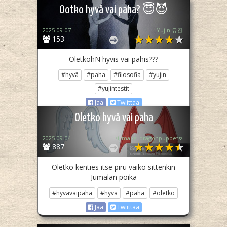
Ootko hyvä vai paha? 😇😈
2025-09-07
Yujin 유진
153
OletkohN hyvis vai pahis???
#hyvä
#paha
#filosofia
#yujin
#yujintestit
Jaa
Twiittaa
Oletko hyvä vai paha
2025-09-04
•i_make_dragonpuppets•
887
Oletko kenties itse piru vaiko sittenkin
Jumalan poika
#hyvävaipaha
#hyvä
#paha
#oletko
Jaa
Twiittaa