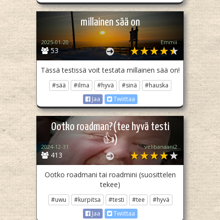
millainen sää on
2025-01-20
Emmii
53
Tässä testissä voit testata millainen sää on!
#sää
#ilma
#hyvä
#sinä
#hauska
Jaa
Twiittaa
Ootko roadman?(tee hyvä testi
👍)
2024-12-31
velibanaani2
413
Ootko roadmani tai roadmini (suosittelen
tekee)
#uwu
#kurpitsa
#testi
#tee
#hyvä
Jaa
Twiittaa