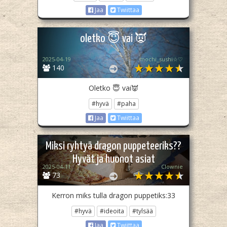
Jaa
Twiittaa
oletko 😇 vai 👿
2025-04-19
mochi_sushi☆♡
140
Oletko 😇 vai👿
#hyvä
#paha
Jaa
Twiittaa
Miksi ryhtyä dragon puppeteeriks??
Hyvät ja huonot asiat
2025-04-11
Clownie
73
Kerron miks tulla dragon puppetiks:33
#hyvä
#ideoita
#tylsää
Jaa
Twiittaa