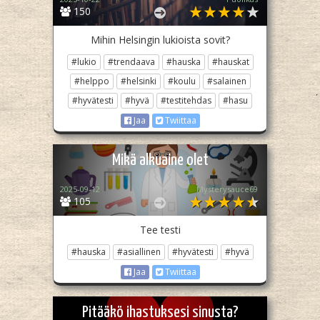
150
Mihin Helsingin lukioista sovit?
#lukio
#trendaava
#hauska
#hauskat
#helppo
#helsinki
#koulu
#salainen
#hyvätesti
#hyvä
#testitehdas
#hasu
Jaa
Twiittaa
Mikä alkuaine olet
2025-09-12
Mysterysauce69
105
Tee testi
#hauska
#asiallinen
#hyvätesti
#hyvä
Jaa
Twiittaa
Pitääkö ihastuksesi sinusta?