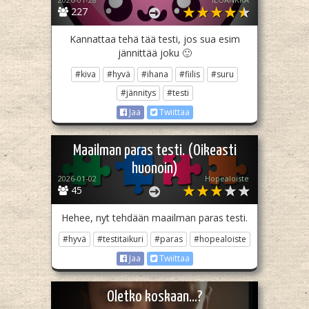
227
Kannattaa tehä tää testi, jos sua esim
jännittää joku 🙂
#kiva
#hyvä
#ihana
#fiilis
#suru
#jännitys
#testi
Jaa
Twiittaa
Maailman paras testi. (Oikeasti
huonoin)
2026-01-02
Hopealoiste
45
Hehee, nyt tehdään maailman paras testi.
#hyvä
#testitaikuri
#paras
#hopealoiste
Jaa
Twiittaa
Oletko koskaan...?