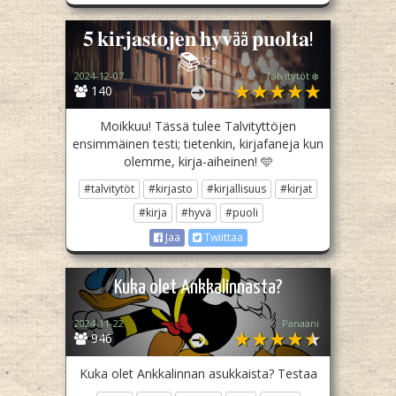
𝟓 𝐤𝐢𝐫𝐣𝐚𝐬𝐭𝐨𝐣𝐞𝐧 𝐡𝐲𝐯ää 𝐩𝐮𝐨𝐥𝐭𝐚!
📚✨
2024-12-07
Talvitytöt ❄️
140
Moikkuu! Tässä tulee Talvityttöjen
ensimmäinen testi; tietenkin, kirjafaneja kun
olemme, kirja-aiheinen! 🩵
#talvitytöt
#kirjasto
#kirjallisuus
#kirjat
#kirja
#hyvä
#puoli
Jaa
Twiittaa
Kuka olet Ankkalinnasta?
2024-11-22
Panaani
946
Kuka olet Ankkalinnan asukkaista? Testaa