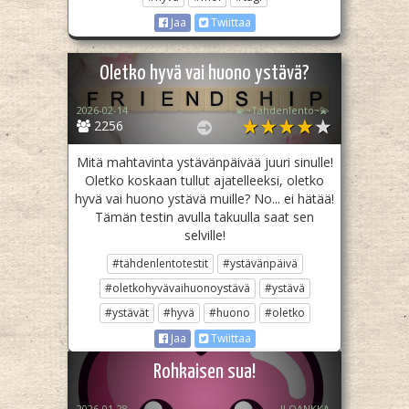
Jaa
Twiittaa
Oletko hyvä vai huono ystävä?
2026-02-14
💫~Tähdenlento~💫
2256
Mitä mahtavinta ystävänpäivää juuri sinulle!
Oletko koskaan tullut ajatelleeksi, oletko
hyvä vai huono ystävä muille? No... ei hätää!
Tämän testin avulla takuulla saat sen
selville!
#tähdenlentotestit
#ystävänpäivä
#oletkohyvävaihuonoystävä
#ystävä
#ystävät
#hyvä
#huono
#oletko
Jaa
Twiittaa
Rohkaisen sua!
2026-01-28
ILOANKKA