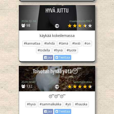
HYVÄ JUTTU
2024-12-14
maalaistollo1967
98
käykää kokeilemassa
#kannattaa
#tehdä
#tämä
#testi
#on
#todella
#hyvä
#tuote
Jaa
Twiittaa
Toivotan hyvää yötä😴
2024-12-09
Sammalkukka
132
😴😴😴
#hyvä
#sammalkukka
#yö
#hauska
Jaa
Twiittaa