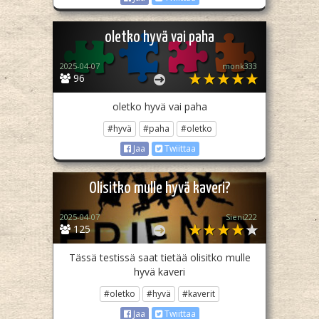
oletko hyvä vai paha
2025-04-07
monk333
96
oletko hyvä vai paha
#hyvä
#paha
#oletko
Jaa
Twiittaa
Olisitko mulle hyvä kaveri?
2025-04-07
Sieni222
125
Tässä testissä saat tietää olisitko mulle
hyvä kaveri
#oletko
#hyvä
#kaverit
Jaa
Twiittaa