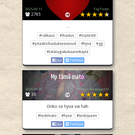
2025-09-11
TopTestit
2765
…
#rakkaus
#ihastus
#toptestit
#pitääköihastuksesisinust
#hyvä
#gg
#tätätagiakukaaneikäytä
Jaa
Twiittaa
Mp tämä mato
2025-09-10
Matojentestaaja123
33
Onko se hyvä vai häh
#testimato
#hyvä
#testiqueen
Jaa
Twiittaa