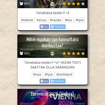
693
Tervetuloa testiin !! <3
#eläimet
#arvaa
#hauska
#kiva
#hyvä
Jaa
Twiittaa
Mihin maahan sun kannattaisi
matkustaa?
2026-06-04
ESC Finland
662
Tervetuloa testiin !! ^o^ HUOM TESTI
SAATTAA OLLA VÄÄRÄSSÄ!!!
#maa
#hyvä
#escfinland
Jaa
Twiittaa
Euroviisut2026 (Vaikea)
2026-03-25
ESC Finland