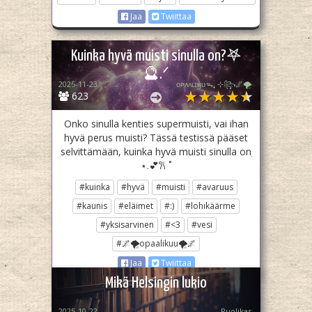
Jaa
Twiittaa
Kuinka hyvä muisti sinulla on?𖤐
🔮.ᐟ
2025-11-23
ᴏᴘᴀᴀʟɪӄᴜᴜᯓ₊ ⊹꧂🌌🌪
623
Onko sinulla kenties supermuisti, vai ihan
hyvä perus muisti? Tässä testissä pääset
selvittämään, kuinka hyvä muisti sinulla onִ
⋆.💕𐙚 ˚
#kuinka
#hyvä
#muisti
#avaruus
#kaunis
#eläimet
#:)
#lohikäärme
#yksisarvinen
#<3
#vesi
#🌌🌪opaalikuu🌪🌌
Jaa
Twiittaa
Mikä Helsingin lukio
2025-10-22
Puolikas