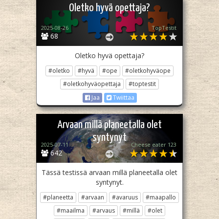
Oletko hyvä opettaja?
2025-08-26
TopTestit
68
Oletko hyvä opettaja?
#oletko
#hyvä
#ope
#oletkohyväope
#oletkohyväopettaja
#toptestit
Jaa
Twiittaa
Arvaan millä planeetalla olet
syntynyt
2025-07-11
Cheese eater 123
642
Tässä testissä arvaan millä planeetalla olet
syntynyt.
#planeetta
#arvaan
#avaruus
#maapallo
#maailma
#arvaus
#millä
#olet