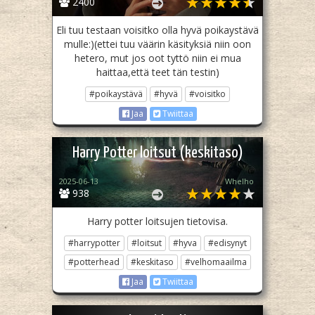
2400
Eli tuu testaan voisitko olla hyvä poikaystävä
mulle:)(ettei tuu väärin käsityksiä niin oon
hetero, mut jos oot tyttö niin ei mua
haittaa,että teet tän testin)
#poikaystävä
#hyvä
#voisitko
Jaa
Twiittaa
Harry Potter loitsut (keskitaso)
2025-06-13
Whelho
938
Harry potter loitsujen tietovisa.
#harrypotter
#loitsut
#hyva
#edisynyt
#potterhead
#keskitaso
#velhomaailma
Jaa
Twiittaa