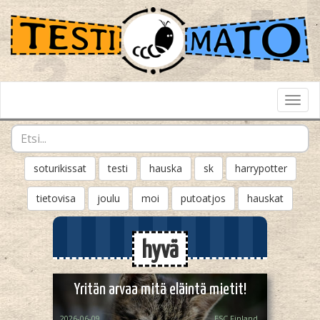
Toggl
Navig
soturikissat
testi
hauska
sk
harrypotter
tietovisa
joulu
moi
putoatjos
hauskat
hyvä
Yritän arvaa mitä eläintä mietit!
2026-06-09
ESC Finland