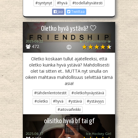
#syntynyt
#hyvä
#todellahyvätesti
Jaa
Twiittaa
Oletko hyvä ystävä? 🤍
2025-06-22
💫~Tähdenlento~💫
472
Oletko koskaan tullut ajatelleeksi, että
oletko kuinka hyvä ystävä? Mahdollisesti
olet tai sitten et.. MUTTA nyt sinulla on
oikein mahtava mahdollisuus selvittää tämä
asia!
#tähdenlentotestit
#oletkohyväystävä
#oletko
#hyvä
#ystävä
#ystävyys
#aitovaifeikki
Jaa
Twiittaa
olisitko hyvä bf tai gf
2025-06-17
Ice Hockey Girl