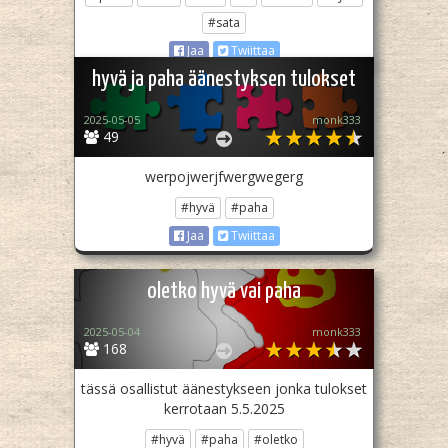
#sata
Jaa
Twiittaa
hyvä ja paha äänestyksen tulokset
2025-05-05
monk333
49
werpojwerjfwergwegerg
#hyvä
#paha
Jaa
Twiittaa
oletko hyvä vai paha
2025-05-04
monk333
168
tässä osallistut äänestykseen jonka tulokset
kerrotaan 5.5.2025
#hyvä
#paha
#oletko