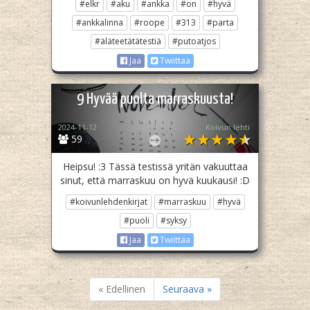
#elkr
#aku
#ankka
#on
#hyvä
#ankkalinna
#roope
#313
#parta
#äläteetätätestiä
#putoatjos
Jaa
Twiittaa
9 Hyvää puolta marraskuusta!
2024-11-12
Koivun lehti
59
Heipsu! :3 Tässä testissä yritän vakuuttaa
sinut, että marraskuu on hyvä kuukausi! :D
#koivunlehdenkirjat
#marraskuu
#hyvä
#puoli
#syksy
Jaa
Twiittaa
« Edellinen
Seuraava »