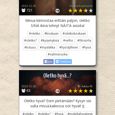
2025-12-30
Visard Kusmonni
721
Minua kiinnostaa erittäin paljon, oletko
SINÄ ikinä tehnyt NÄITÄ asioita!
#oletko
#koskaan
#oletkokoskaan
#oletko?
#kysymyksiä
#velho
#filosofia
#totuus
#mystiikka
#hyödyllinen
#hyvä
#valmisruoka
Jaa
Twiittaa
Oletko hyvä...?
2025-12-28
🏝️•𝑨𝒊𝒌𝒌𝒖•🌺
65
Oletko hyvä? Esim piirtämään? Kysyn siis
sulta missä.kaikessa oot hyvä!! ((:
#oletko
#oletko?
#hyvä
#todellahyvätesti