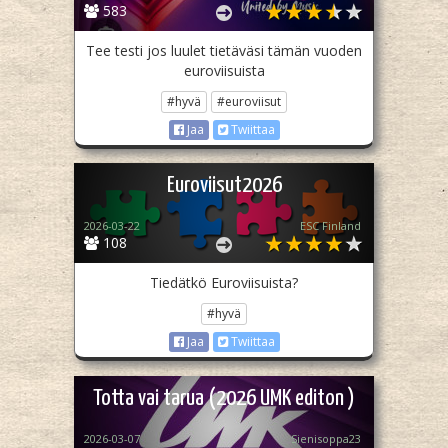
583
Tee testi jos luulet tietäväsi tämän vuoden
euroviisuista
#hyvä
#euroviisut
Jaa
Twiittaa
Euroviisut2026
2026-03-22
ESC Finland
108
Tiedätkö Euroviisuista?
#hyvä
Jaa
Twiittaa
Totta vai tarua (2026 UMK editon )
2026-03-07
Sienisoppa23