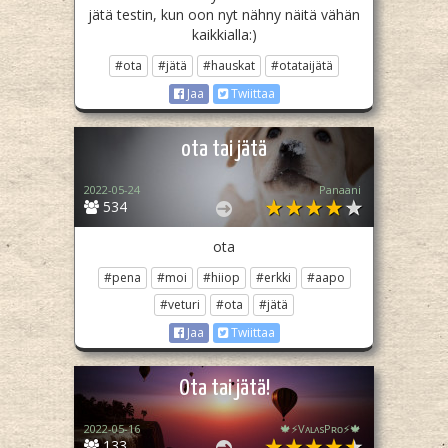
jätä testin, kun oon nyt nähny näitä vähän
kaikkialla:)
#ota
#jätä
#hauskat
#otataijätä
Jaa
Twiittaa
ota tai jätä
2022-05-24
Panaani
534
ota
#pena
#moi
#hiiop
#erkki
#aapo
#veturi
#ota
#jätä
Jaa
Twiittaa
Ota tai jätä!
2022-05-16
🍁⚡️VᴀʟᴀsPʀᴏ⚡️🍁
133