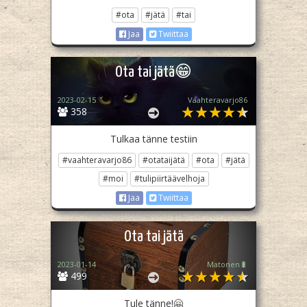
#ota
#jätä
#tai
Jaa
Twiittaa
Ota tai jätä😁
2023-02-15
Vaahteravarjo86
358
Tulkaa tänne testiin
#vaahteravarjo86
#otataijätä
#ota
#jätä
#moi
#tulipiirtäävelhoja
Jaa
Twiittaa
Ota tai jätä
2023-01-14
Matonen🐛
499
Tule tänne!🤗