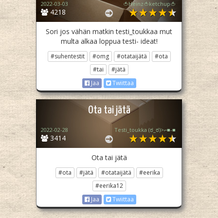
2022-03-03
🍅Heinz🍅ketchup🍅
4218
Sori jos vähän matkin testi_toukkaa mut
multa alkaa loppua testi- ideat!
#suhentestit
#omg
#otataijätä
#ota
#tai
#jätä
Jaa
Twiittaa
Ota tai jätä
2022-02-28
Testi_toukka (⁠ಠ⁠_⁠ಠ⁠)⁠>⁠⌐⁠■⁠-⁠■
3414
Ota tai jätä
#ota
#jätä
#otataijätä
#eerika
#eerika12
Jaa
Twiittaa