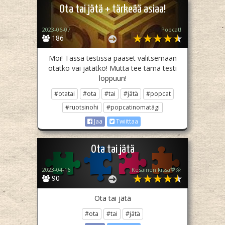
Ota tai jätä + tärkeää asiaa!
2023-06-07
Popcat!
186
Moi! Tässä testissä pääset valitsemaan
otatko vai jätätkö! Mutta tee tämä testi
loppuun!
#otatai
#ota
#tai
#jätä
#popcat
#ruotsinohi
#popcatinomatägi
Jaa
Twiittaa
Ota tai jätä
2023-04-16
Kesäinen kissa💙🌼
90
Ota tai jätä
#ota
#tai
#jätä