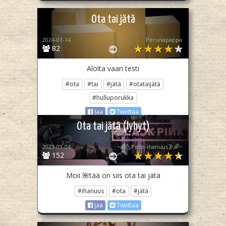
Ota tai jätä
2024-01-14
Perunapappa
82
Aloita vaan testi
#ota
#tai
#jätä
#otataijätä
#hulluporukka
Jaa
Twiittaa
Ota tai jätä (lyhyt)
2023-09-04
~🌈🌜Pelle-ihanuus🌛🌈~
152
Moii 🌺tää on siis ota tai jätä
#ihanuus
#ota
#jätä
Jaa
Twiittaa