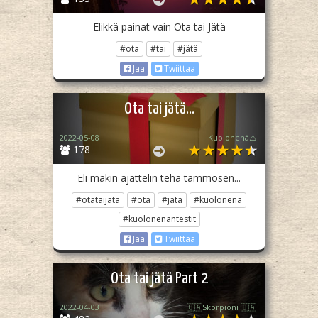
Elikkä painat vain Ota tai Jätä
#ota
#tai
#jätä
Jaa
Twiittaa
Ota tai jätä...
2022-05-08
Kuolonenä⚠️
178
Eli mäkin ajattelin tehä tämmosen...
#otataijätä
#ota
#jätä
#kuolonenä
#kuolonenäntestit
Jaa
Twiittaa
Ota tai jätä Part 2
2022-04-03
🇺🇦Skorpioni 🇺🇦