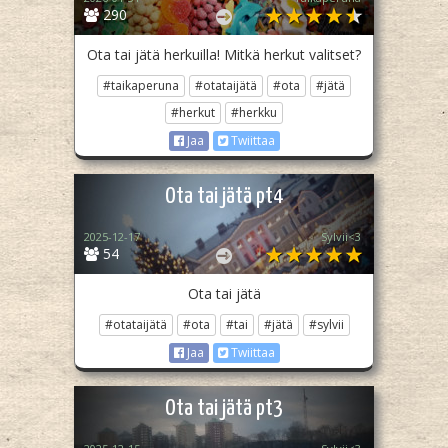
290
Ota tai jätä herkuilla! Mitkä herkut valitset?
#taikaperuna
#otataijätä
#ota
#jätä
#herkut
#herkku
Jaa
Twiittaa
Ota tai jätä pt4
2025-12-17
Sylvii<3
54
Ota tai jätä
#otataijätä
#ota
#tai
#jätä
#sylvii
Jaa
Twiittaa
Ota tai jätä pt3