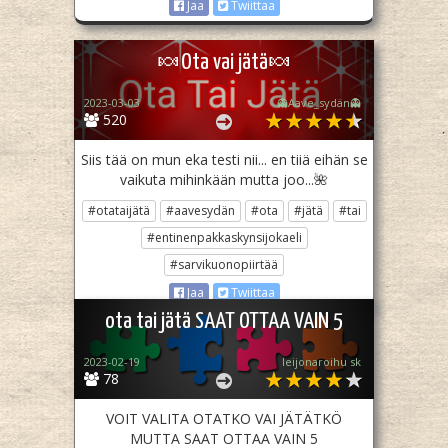
Jaa
Twiittaa
🍬Ota vai jätä🍬
2023-03-03
👻Aave_sydän👻
520
Siis tää on mun eka testi nii... en tiiä eihän se
vaikuta mihinkään mutta joo...🌺
#otataijätä
#aavesydän
#ota
#jätä
#tai
#entinenpakkaskynsijokaeli
#sarvikuonopiirtää
Jaa
Twiittaa
ota tai jätä SAAT OTTAA VAIN 5
2023-02-19
leijonaroihu sk
78
VOIT VALITA OTATKO VAI JÄTÄTKÖ
MUTTA SAAT OTTAA VAIN 5