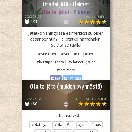
Ota tai jätä!- Eläimet
2022-03-08
Ketsuppi_tahra
631
Jätätkö vahingossa esimerkiksi suloisen
kissanpennun? Tai otatko hämähäkin?
Selvitä se täällä!
#otataijätä
#ota
#tai
#jätä
#ketsuppi_tahra
#eläimet
#jee
#testimato
Jaa
Twiittaa
Ota tai jätä (muiden pyynnöstä)
2022-03-08
Testi_toukka (⁠ಠ⁠_⁠ಠ⁠)⁠>⁠⌐⁠■⁠-⁠■
486
Te halusitte😅
#otataijätä
#ota
#tai
#jätä
#taas