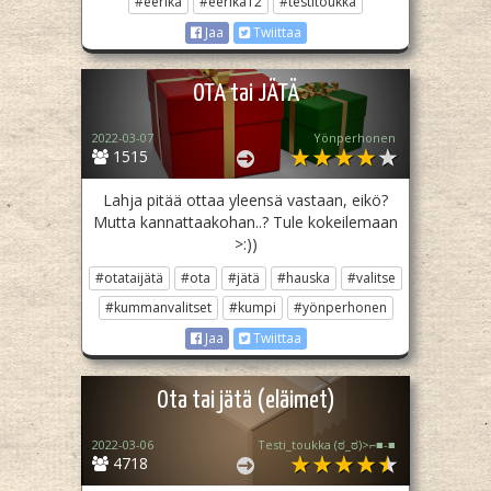
#eerika
#eerika12
#testitoukka
Jaa
Twiittaa
OTA tai JÄTÄ
2022-03-07
Yönperhonen
1515
Lahja pitää ottaa yleensä vastaan, eikö?
Mutta kannattaakohan..? Tule kokeilemaan
>:))
#otataijätä
#ota
#jätä
#hauska
#valitse
#kummanvalitset
#kumpi
#yönperhonen
Jaa
Twiittaa
Ota tai jätä (eläimet)
2022-03-06
Testi_toukka (⁠ಠ⁠_⁠ಠ⁠)⁠>⁠⌐⁠■⁠-⁠■
4718