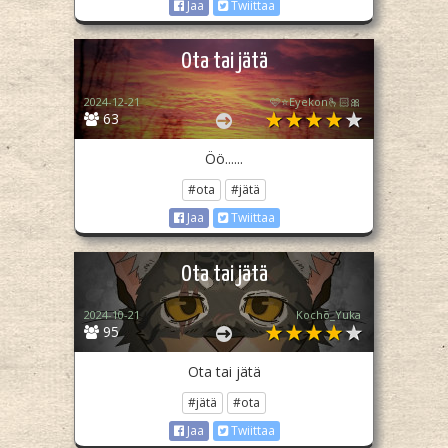
Jaa
Twiittaa
Ota tai jätä
2024-12-21
🩷⭐️Eyekon🫰🏻🎀
63
Öö......
#ota
#jätä
Jaa
Twiittaa
Ota tai jätä
2024-10-21
Kochō_Yuka
95
Ota tai jätä
#jätä
#ota
Jaa
Twiittaa