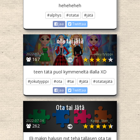
heheheheh
#alphys
#otatai
#jätä
Jaa
Twiittaa
ota tai jätä
2022-07-24
joku tyyppi
167
teen tätä puol kymmeneltä illalla XD
#jokutyyppi
#ota
#tai
#jätä
#otataijätä
Jaa
Twiittaa
Ota tai Jätä
2022-07-04
Kpop_Stan_♡
262
Eli mäkin halusin nyt tehä tälläsen ota tai