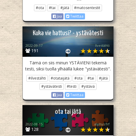
#ota
#tai
#jätä
#matosentestit
Jaa
Twiittaa
Kuka vie hattusi? - ystävätesti
2022-09-17
Ilvestähti
191
Tämä on siis minun YSTÄVIENI tekemä
testi, siksi tuolla ylhäällä lukee "ystävätesti".
#ilvestähti
#otataijätä
#ota
#tai
#jätä
#ystävätesti
#testi
#ystävä
Jaa
Twiittaa
ota tai jätä
2022-08-15
alphys frf
128