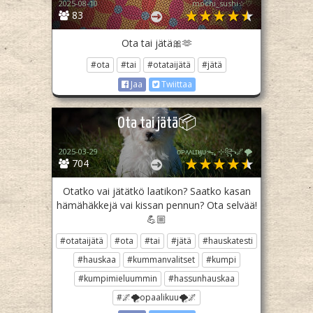
2025-08-10
mochi_sushi☆♡
83
Ota tai jätä🎀🫶
#ota
#tai
#otataijätä
#jätä
Jaa
Twiittaa
Ota tai jätä📦
2025-03-29
ᴏᴘᴀᴀʟɪӄᴜᴜᯓ₊ ⊹꧂🌌🌪
704
Otatko vai jätätkö laatikon? Saatko kasan
hämähäkkejä vai kissan pennun? Ota selvää!
💪🏼
#otataijätä
#ota
#tai
#jätä
#hauskatesti
#hauskaa
#kummanvalitset
#kumpi
#kumpimieluummin
#hassunhauskaa
#🌌🌪opaalikuu🌪🌌