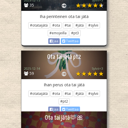
2025-12-15
Sylvii<3
35
Iha perinteinen ota tai jätä
#otataijätä
#ota
#tai
#jätä
#sylvii
#emojeilla
#pt3
Jaa
Twiittaa
Ota tai jätä pt2
2025-12-14
Sylvii<3
59
Ihan perus ota tai jätä
#otataijätä
#ota
#tai
#jätä
#sylvii
#pt2
Jaa
Twiittaa
Ota tai jätä🫶🎀