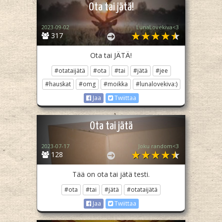
Ota tai jätä!
2023-09-02
LunaLovekiva<3
317
Ota tai JÄTÄ!
#otataijätä
#ota
#tai
#jätä
#jee
#hauskat
#omg
#moikka
#lunalovekiva:)
Jaa
Twiittaa
Ota tai jätä
2023-07-17
Joku random<3
128
Tää on ota tai jätä testi.
#ota
#tai
#jätä
#otataijätä
Jaa
Twiittaa