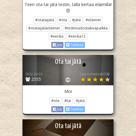
Teen ota tai jätä testin, tällä kertaa eläimillä!
😍
#otataijätä
#ota
#jätä
#eläimet
#otataijätäeläimet
#testimadostakivapaikka
#eerika
#eerika12
Jaa
Twiittaa
Ota tai jätä
2022-03-05
Eipä mittään😃🙂😅
2555
Moi
#ota
#tai
#jätä
Jaa
Twiittaa
Ota tai jätä