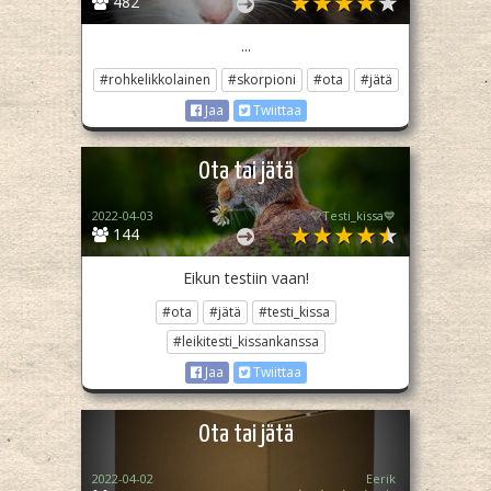
482
...
#rohkelikkolainen
#skorpioni
#ota
#jätä
Jaa
Twiittaa
Ota tai jätä
2022-04-03
💛Testi_kissa💙
144
Eikun testiin vaan!
#ota
#jätä
#testi_kissa
#leikitesti_kissankanssa
Jaa
Twiittaa
Ota tai jätä
2022-04-02
Eerik