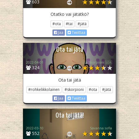
603
Otatko vai jätätkö?
#ota
#tai
#jätä
Jaa
Twiittaa
Ota tai jätä
2022-04-01
🇺🇦Skorpioni 🇺🇦
324
Ota tai jätä
#rohkelikkolainen
#skorpioni
#ota
#jätä
Jaa
Twiittaa
Ota tai jätä!
2022-03-10
Savanna.sofia
552