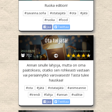
Ruoka edition!
#savanna.sofia
#otataijätä
#ota
#jätä
#ruoka
#food
Jaa
Twiittaa
Ota tai jätä!
2022-03-10
AnimeAnnie
702
Annan sinulle lahjoja, mutta on oma
päätöksesi, otatko sen rohkeasti vastaan
vai peräännytkö varovaisesti! Tästä tulee
hauskaa!
#ota
#jätä
#otataijätä
#animeannie
#trendi
#lahja
#annan
#valitse
Jaa
Twiittaa