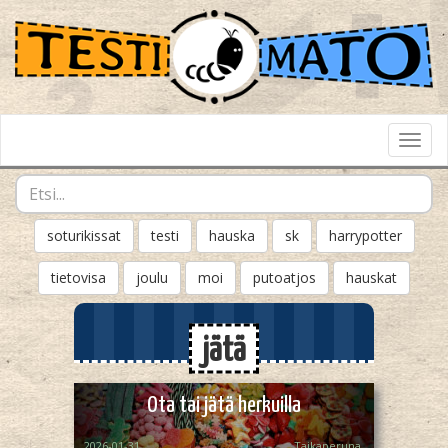
Toggl
Navig
soturikissat
testi
hauska
sk
harrypotter
tietovisa
joulu
moi
putoatjos
hauskat
jätä
Ota tai jätä herkuilla
2026-01-31
Taikaperuna