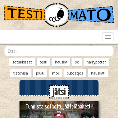
Toggl
Navig
soturikissat
testi
hauska
sk
harrypotter
tietovisa
joulu
moi
putoatjos
hauskat
jätsi
Tunnista sotkettu jäätelöpaketti!
🍨
2022-10-05
🍁⚡️VᴀʟᴀsPʀᴏ⚡️🍁