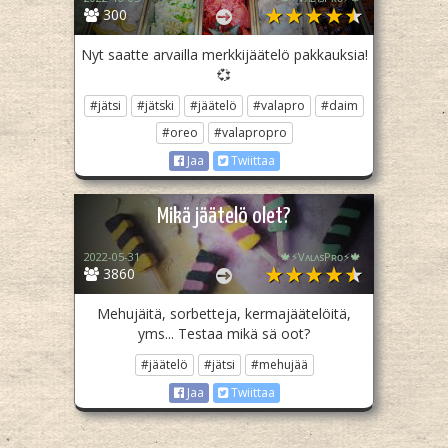
300
Nyt saatte arvailla merkkijäätelö pakkauksia!
💞
#jätsi
#jätski
#jäätelö
#valapro
#daim
#oreo
#valapropro
Jaa
Twiittaa
Mikä jäätelö olet?
2022-05-31
🍁⚡️VᴀʟᴀsPʀᴏ⚡️🍁
3860
Mehujäitä, sorbetteja, kermajäätelöitä,
yms... Testaa mikä sä oot?
#jäätelö
#jätsi
#mehujää
Jaa
Twiittaa