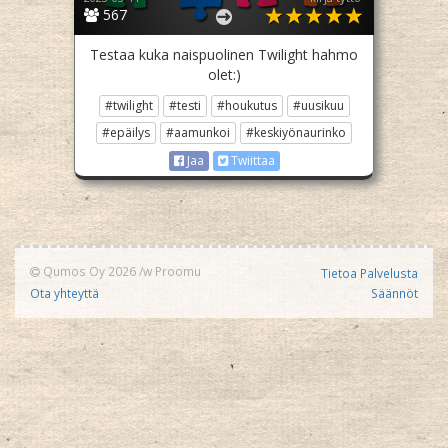
567
Testaa kuka naispuolinen Twilight hahmo
olet:)
#twilight
#testi
#houkutus
#uusikuu
#epäilys
#aamunkoi
#keskiyönaurinko
Jaa
Twiittaa
Qumos Oy 2026
/w
Proomu
Tietoa Palvelusta
Ota yhteyttä
Säännöt