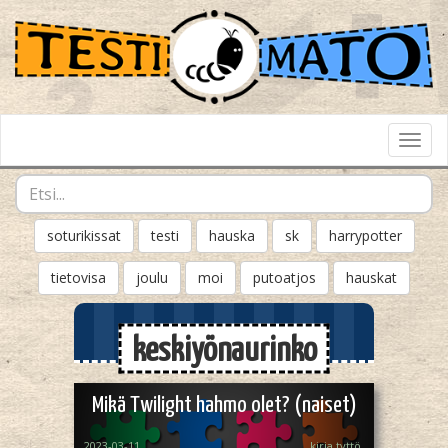
Toggl
Navig
soturikissat
testi
hauska
sk
harrypotter
tietovisa
joulu
moi
putoatjos
hauskat
keskiyönaurinko
Mikä Twilight hahmo olet? (naiset)
2023-03-11
kirja tyttö