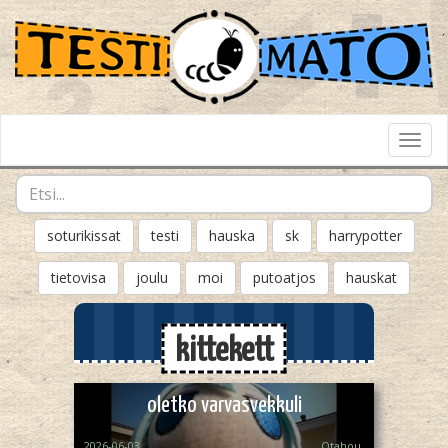
Toggl
Navig
soturikissat
testi
hauska
sk
harrypotter
tietovisa
joulu
moi
putoatjos
hauskat
kittekett
oletko varvasvekkuli
2026-06-03
Otahou