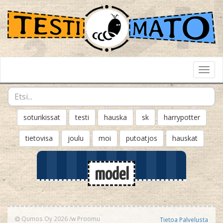
Toggl
Navig
soturikissat
testi
hauska
sk
harrypotter
tietovisa
joulu
moi
putoatjos
hauskat
model
Qumos Oy 2026
/w
Proomu
Tietoa Palvelusta