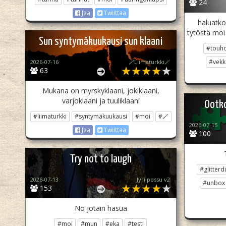
24
Jaa
Twiittaa
haluatko 
tytöstä moi omvar
Sun syntymäkuukausi sun klaani
#touh
#vekk
2026-07-16
🪄Liimaturkki🪄
63
Mukana on myrskyklaani, jokiklaani,
varjoklaani ja tuuliklaani
Ootk
#liimaturkki
#syntymäkuukausi
#moi
#🪄
2026-07-15
Jaa
Twiittaa
100
Try not to laugh
#glitter
2026-07-13
Jyri possu v2
#unbox
153
No jotain hasua
#moi
#mun
#eka
#testi