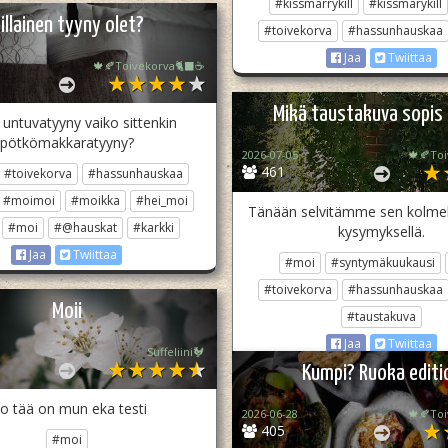
#kissmarrykill
#kissmarykill
illainen tyyny olet?
#toivekorva
#hassunhauskaa
Jaa
Twiittaa
🍁🍂Toivekorva🐈‍⬛☕
Mikä taustakuva sopis 
 untuvatyyny vaiko sittenkin
pötkömakkaratyyny?
2026-07-05
🍁🍂To
461
#toivekorva
#hassunhauskaa
#moimoi
#moikka
#hei_moi
Tänään selvitämme sen kolmell
#moi
#@hauskat
#karkki
kysymyksellä.
Jaa
Twiittaa
#moi
#syntymäkuukausi
#toivekorva
#hassunhauskaa
Moii
#taustakuva
Jaa
Twiittaa
Suffeliini🐓
Kumpi? Ruoka editi
o tää on mun eka testi
2026-06-28
🍁🍂To
405
#moi