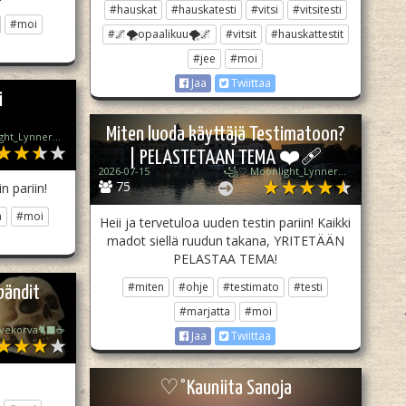
#hauskat
#hauskatesti
#vitsi
#vitsitesti
#moi
#🌌🌪opaalikuu🌪🌌
#vitsit
#hauskattestit
#jee
#moi
Jaa
Twiittaa
i
Miten luoda käyttäjä Testimatoon?
꧁♡ Moonlight_Lynner_Lover ♡꧂
| PELASTETAAN TEMA ❤️‍🩹
2026-07-15
꧁♡ Moonlight_Lynner_Lover ♡꧂
75
n pariin!
a
#moi
Heii ja tervetuloa uuden testin pariin! Kaikki
madot siellä ruudun takana, YRITETÄÄN
PELASTAA TEMA!
#miten
#ohje
#testimato
#testi
/bändit
#marjatta
#moi
ivekorva🐈‍⬛☕
Jaa
Twiittaa
♡°Kauniita Sanoja