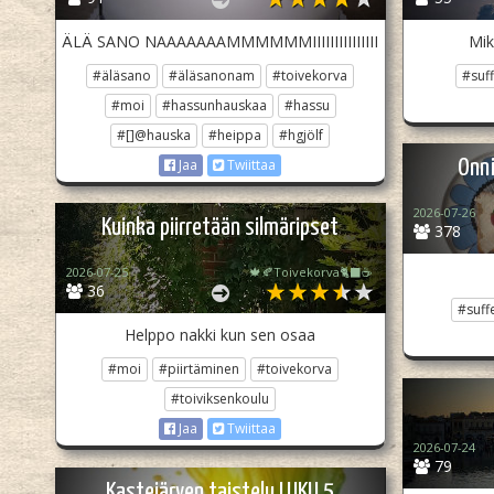
ÄLÄ SANO NAAAAAAAMMMMMMIIIIIIIIIIIIIII
Mik
#äläsano
#äläsanonam
#toivekorva
#suff
#moi
#hassunhauskaa
#hassu
#[]@hauska
#heippa
#hgjölf
Onni
Jaa
Twiittaa
2026-07-26
Kuinka piirretään silmäripset
378
2026-07-25
🍁🍂Toivekorva🐈‍⬛☕
36
#suffe
Helppo nakki kun sen osaa
#moi
#piirtäminen
#toivekorva
#toiviksenkoulu
Jaa
Twiittaa
2026-07-24
79
Kastejärven taistelu LUKU 5