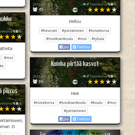
2026-07-26
🍁🍂Toivekorva🐈‍⬛☕
45
inukke
Hellou
#hevoset
#piirtäminen
#toivekorva
ivekorva🐈‍⬛☕
#toiviksenkoulu
#moi
#tylsää
Jaa
Twiittaa
aatteita
#moi
Kuinka piirtää kasvot
ke
2026-07-25
🍁🍂Toivekorva🐈‍⬛☕
66
ä piirros
Heiii
#toivekorva
#toiviksenkoulu
#koulu
#moi
ivekorva🐈‍⬛☕
#piirtäminen
Jaa
Twiittaa
piirtämiseen,
omman :D