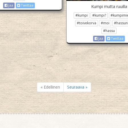
Jaa
Twiittaa
Kumpi mutta ruuilla
#kumpi
#kumpi?
#kumpimi
#toivekorva
#moi
#hassun
#hassu
Jaa
Twiittaa
« Edellinen
Seuraava »