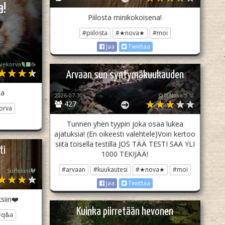
a!
Piilosta minikokoisena!
#piilosta
#★nova★
#moi
Jaa
Twiittaa
ivekorva🐈‍⬛☕
Arvaan sun syntymäkuukauden
ta
2026-07-30
🌻🍑Nova🍑🫧
427
orva
Tunnen yhen tyypin joka osaa lukea
ajatuksia! (En oikeesti valehtele)Voin kertoo
siitä toisella testillä JOS TÄÄ TESTI SAA YLI
ti
1000 TEKIJÄÄ!
#arvaan
#kuukautesi
#★nova★
#moi
Suffeliini🐓
Jaa
Twiittaa
siin❤️
Kuinka piirretään hevonen
#q&a