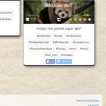
Mikä eläin olet?
eluummin
2026-06-25
🍁🍂Toivekorva🐈‍⬛☕
775
hauskaa
Oonko mä jotenki super akti?
#mikäolet
#mikä
#mikäolisit
#mikäeläinolet
#@mikäolet
#toivekorva
#hassunhauskaa
#hassu
#moi
#moii
#hei_moi
#moikka
Jaa
Twiittaa
Tietoa Palvelusta
Säännöt