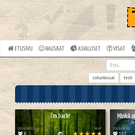
ETUSIVU
HAUSKAT
ASIALLISET
VISAT
soturikissat
testi
I'm back!
Minkä a
2026-08-07
Wolf
2026-08-06
8
107