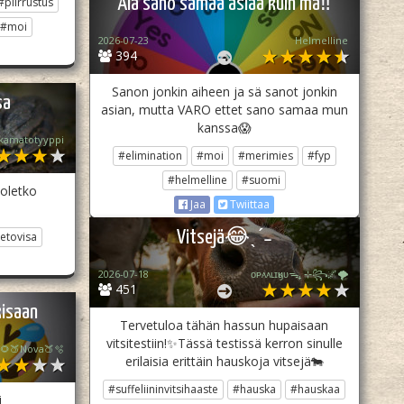
Älä sano samaa asiaa kuin mä‼️
#piirrustus
#moi
2026-07-23
Helmelline
394
Sanon jonkin aiheen ja sä sanot jonkin
sa
asian, mutta VARO ettet sano samaa mun
kanssa😱
kamatotyyppi
#elimination
#moi
#merimies
#fyp
#helmelline
#suomi
 oletko
Jaa
Twiittaa
Vitsejä😂ˎˊ˗
ietovisa
2026-07-18
ᴏᴘᴀᴀʟɪӄᴜᴜᯓ₊ ⊹꧂🌌🌪
451
kisaan
Tervetuloa tähän hassun hupaisaan
vitsitestiin!✨Tässä testissä kerron sinulle
🌻🍑Nova🍑🫧
erilaisia erittäin hauskoja vitsejä🐄
#suffeliininvitsihaaste
#hauska
#hauskaa
i