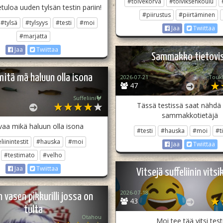
#toivekorva
#toiviksenkoulu
etuloa uuden tylsän testin pariin!
#piirustus
#piirtäminen
#tylsä
#tylsyys
#testi
#moi
Jaa
Twiittaa
#marjatta
Jaa
Twiittaa
Sammakko tietovi
mitä mä haluun olla isona
2026-07-21
Touk
47
Suffeliini🐓
Tässä testissä saat nähdä
sammakkotietäjä
rvaa mikä haluun olla isona
#testi
#hauska
#moi
#t
liinintestit
#hauska
#moi
Jaa
Twiittaa
#testimato
#velho
Jaa
Twiittaa
Vitsejä suffeliinin vitsi
2026-07-18
vasen pikkurilli jossa on
43
tulta
Otahou
Moi tee tää vitsi test