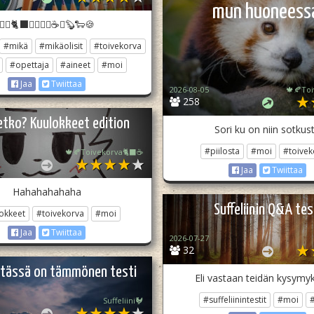
mun huoneess
🏳️‍🌈🐈‍⬛🌿🌻🎨💐☕🍂🦫🐑🍪
#mikä
#mikäolisit
#toivekorva
#opettaja
#aineet
#moi
Jaa
Twiittaa
2026-08-05
🍁🍂To
258
etko? Kuulokkeet edition
Sori ku on niin sotkus
#piilosta
#moi
#toivek
🍁🍂Toivekorva🐈‍⬛☕
Jaa
Twiittaa
Hahahahahaha
Suffeliinin Q&A tes
okkeet
#toivekorva
#moi
Jaa
Twiittaa
2026-07-27
32
 tässä on tämmönen testi
Eli vastaan teidän kysymyk
#suffeliinintestit
#moi
Suffeliini🐓