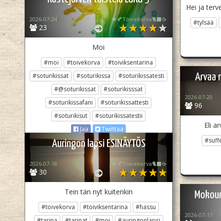
Hei ja terv
2026-07-24
🍁🍂Toivekorva🐈‍⬛☕
#tylsää
23
Moi
#moi
#toivekorva
#toiviksentarina
#soturikissat
#soturikissa
#soturikissatesti
Arvaa 
#@soturikissat
#soturikisssat
2026-07-20
#soturikissafani
#soturikissattesti
96
#soturikisut
#soturikissatestii
Eli a
Jaa
Twiittaa
#suffe
Auringon lapsi ESINÄYTÖS
2026-07-18
🍁🍂Toivekorva🐈‍⬛☕
30
Tein tän nyt kuitenkin
Mokoun 
#toivekorva
#toiviksentarina
#hassu
2026-07-17
#tarina
#tarinat
#moi
#auringonlapsi