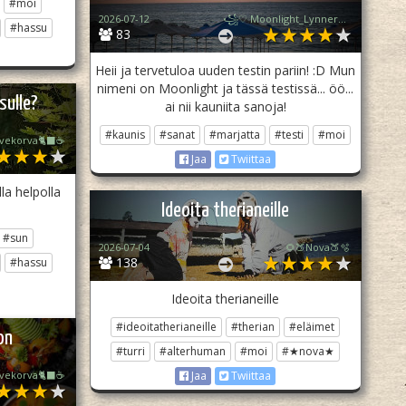
#moi
2026-07-12
꧁♡ Moonlight_Lynner_Lover ♡꧂
#hassu
83
Heii ja tervetuloa uuden testin pariin! :D Mun
nimeni on Moonlight ja tässä testissä... öö...
sulle?
ai nii kauniita sanoja!
#kaunis
#sanat
#marjatta
#testi
#moi
ivekorva🐈‍⬛☕
Jaa
Twiittaa
a helpolla
Ideoita therianeille
#sun
2026-07-04
🌻🍑Nova🍑🫧
138
#hassu
Ideoita therianeille
#ideoitatherianeille
#therian
#eläimet
on
#turri
#alterhuman
#moi
#★nova★
ivekorva🐈‍⬛☕
Jaa
Twiittaa