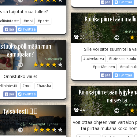
Jaa
Twiittaa
s sä tuijotat mua tollee?
Kuinka piirretään mall
eliinintestit
#moi
#pertti
Jaa
Twiittaa
2026-07-26
🍁🍂To
28
stuuko pöllimään mun
Sille voi sitte suunnitella v
aamupalan?
#toivekorva
#toiviksenkoulu
Suffeliini🐓
#piirtäminen
#mallinuk
Jaa
Twiittaa
Onnistutko vai et
liinintestit
#moi
#hauska
Kuinka piirretään lyijykyn
Jaa
Twiittaa
naisesta
2026-07-25
🍁🍂To
44
Tylsä testi 👍🏻
Voit ottaa ohjeen vain vartalon 
꧁♡ Moonlight_Lynner_Lover ♡꧂
tai piirtää mukana koko h