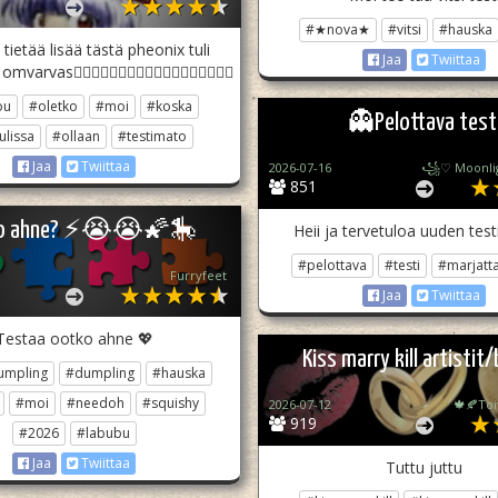
#★nova★
#vitsi
#hauska
tietää lisää tästä pheonix tuli
Jaa
Twiittaa
vas🐦‍🔥🐦‍🔥🐦‍🔥🐦‍🔥🐦‍🔥🐦‍🔥🐦‍🔥🐦‍🔥🐦‍🔥
ou
#oletko
#moi
#koska
👻Pelottava test
ulissa
#ollaan
#testimato
Jaa
Twiittaa
2026-07-16
851
o ahne? ⚡😭😭🌠🎠
Heii ja tervetuloa uuden testi
#pelottava
#testi
#marjatt
Furryfeet
Jaa
Twiittaa
Testaa ootko ahne 💖
Kiss marry kill artistit
dumpling
#dumpling
#hauska
#moi
#needoh
#squishy
2026-07-12
🍁🍂To
919
#2026
#labubu
Jaa
Twiittaa
Tuttu juttu