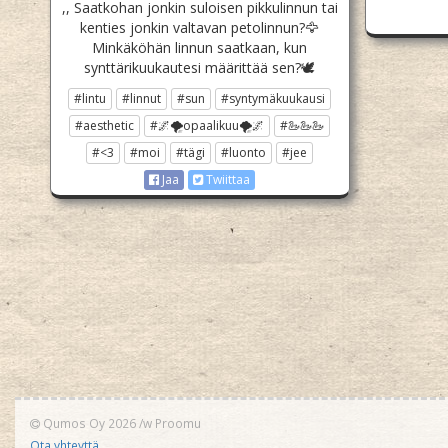
,, Saatkohan jonkin suloisen pikkulinnun tai
kenties jonkin valtavan petolinnun?🦅
Minkäköhän linnun saatkaan, kun
synttärikuukautesi määrittää sen?🕊
#lintu
#linnut
#sun
#syntymäkuukausi
#aesthetic
#🌌🌪opaalikuu🌪🌌
#🦢🦢🦢
#<3
#moi
#tägi
#luonto
#jee
Jaa
Twiittaa
Qumos Oy 2026
/w
Proomu
Ota yhteyttä