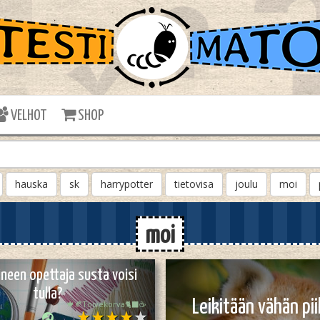
VELHOT
SHOP
hauska
sk
harrypotter
tietovisa
joulu
moi
moi
ineen opettaja susta voisi
tulla?
Leikitään vähän pii
🍁🍂Toivekorva🐈‍⬛☕