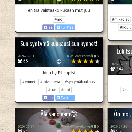
en tiiä välittääkö kukaan mut juu
#moi
#mikäolet
#koulu
Jaa
Twiittaa
Sun syntymä kuukausi sun kynnet!
Lukits
2026-07-31
🍁🍂Toivekorva🐈‍⬛☕
65
2026-07-27
344
Idea by Pihkapilvi
#kynnet
#toivekorva
#syntymäkuukausi
#sun
#moi
#kuul
Jaa
Twiittaa
Älä sano nam🤪
Öö moi,
2026-07-27
🍁🍂Toivekorva🐈‍⬛☕
2026-07-26
91
55