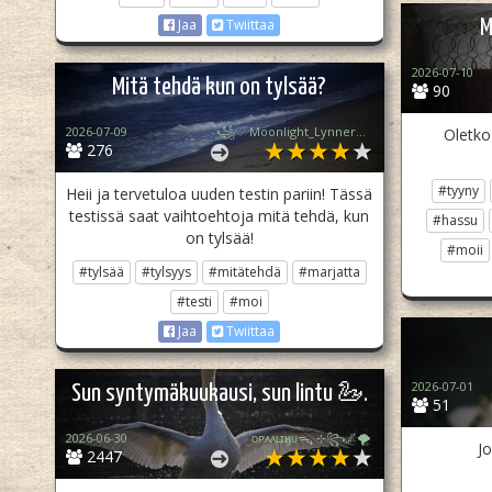
M
Jaa
Twiittaa
2026-07-10
Mitä tehdä kun on tylsää?
90
2026-07-09
꧁♡ Moonlight_Lynner_Lover ♡꧂
Oletko
276
#tyyny
Heii ja tervetuloa uuden testin pariin! Tässä
testissä saat vaihtoehtoja mitä tehdä, kun
#hassu
on tylsää!
#moii
#tylsää
#tylsyys
#mitätehdä
#marjatta
#testi
#moi
Jaa
Twiittaa
2026-07-01
Sun syntymäkuukausi, sun lintu 🦢.
51
`
2026-06-30
ᴏᴘᴀᴀʟɪӄᴜᴜᯓ₊ ⊹꧂🌌🌪
Jo
2447