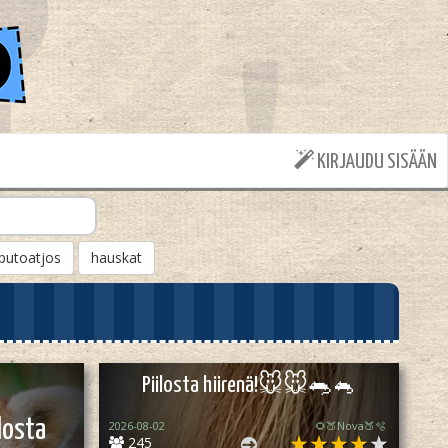
KIRJAUDU SISÄÄN
putoatjos
hauskat
Piilosta hiirenä!🐭🐭🐀🐁
losta
2026-08-02
🌻🍑Nova🍑🫧
245