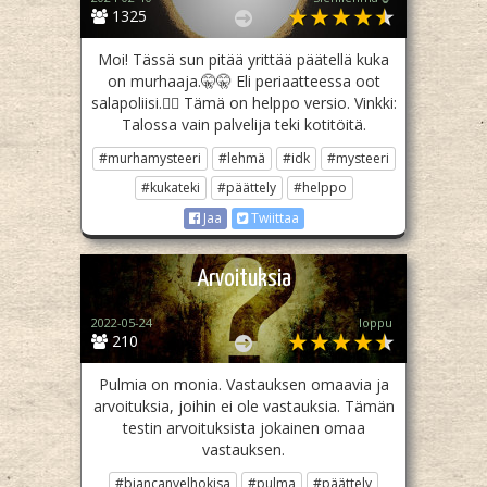
1325
Moi! Tässä sun pitää yrittää päätellä kuka
on murhaaja.🤫🤫 Eli periaatteessa oot
salapoliisi.🕵️‍♀️ Tämä on helppo versio. Vinkki:
Talossa vain palvelija teki kotitöitä.
#murhamysteeri
#lehmä
#idk
#mysteeri
#kukateki
#päättely
#helppo
Jaa
Twiittaa
Arvoituksia
2022-05-24
loppu
210
Pulmia on monia. Vastauksen omaavia ja
arvoituksia, joihin ei ole vastauksia. Tämän
testin arvoituksista jokainen omaa
vastauksen.
#biancanvelhokisa
#pulma
#päättely