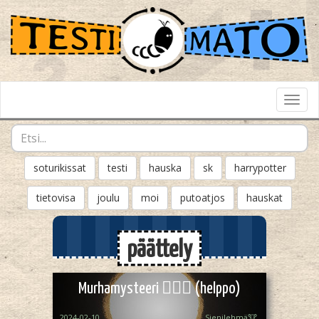
Toggl
Navig
soturikissat
testi
hauska
sk
harrypotter
tietovisa
joulu
moi
putoatjos
hauskat
päättely
Murhamysteeri 🕵️‍♀️🤫 (helppo)
2024-02-10
Sienilehmä🐮