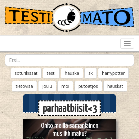
Toggl
Navig
soturikissat
testi
hauska
sk
harrypotter
tietovisa
joulu
moi
putoatjos
hauskat
parhaatbiisit<3
Onko meillä samanlainen
musiikkimaku?
2023-10-05
Velhoperuna :D