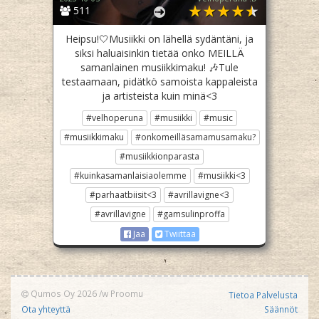
511
Heipsu!🤍Musiikki on lähellä sydäntäni, ja
siksi haluaisinkin tietää onko MEILLÄ
samanlainen musiikkimaku! 🎶Tule
testaamaan, pidätkö samoista kappaleista
ja artisteista kuin minä<3
#velhoperuna
#musiikki
#music
#musiikkimaku
#onkomeilläsamamusamaku?
#musiikkionparasta
#kuinkasamanlaisiaolemme
#musiikki<3
#parhaatbiisit<3
#avrillavigne<3
#avrillavigne
#gamsulinproffa
Jaa
Twiittaa
Qumos Oy 2026
/w
Proomu
Tietoa Palvelusta
Ota yhteyttä
Säännöt