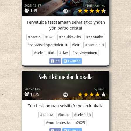
2025-12-17
Neilikkaviiksi
149
Tervetuloa testaamaan selviäisitkö yhden
yön partioleiristä!
#partio
#uwu
#neilikkaviiksi
#selviätkö
#selviäisitköpartioleirist
#leiri
#partioleiri
#selviäisitkö
#slay
#selviytyminen
Jaa
Twiittaa
Selviitkö meidän luokalla
2025-11-06
Sylvii<3
1179
Tuu testaamaan selviitkö meiän luokalla
#luokka
#koulu
#selviätkö
#vuodentestivelho2025
Jaa
Twiittaa