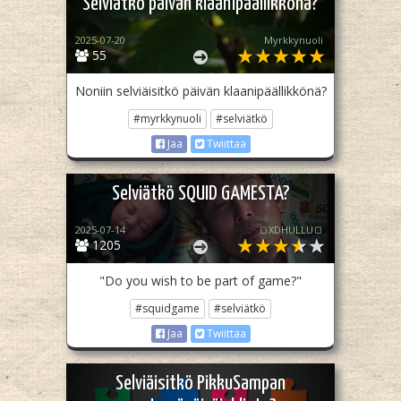
Selviätkö päivän klaanipäällikkönä?
2025-07-20
Myrkkynuoli
55
Noniin selviäisitkö päivän klaanipäällikkönä?
#myrkkynuoli
#selviätkö
Jaa
Twiittaa
Selviätkö SQUID GAMESTA?
2025-07-14
🍞XDHULLU🍞
1205
"Do you wish to be part of game?"
#squidgame
#selviätkö
Jaa
Twiittaa
Selviäisitkö PikkuSampan