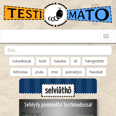
Toggl
Navig
soturikissat
testi
hauska
sk
harrypotter
tietovisa
joulu
moi
putoatjos
hauskat
selviätkö
Selviydy pommeilta Testimadossa!
2026-07-19
Myrkkynuoli