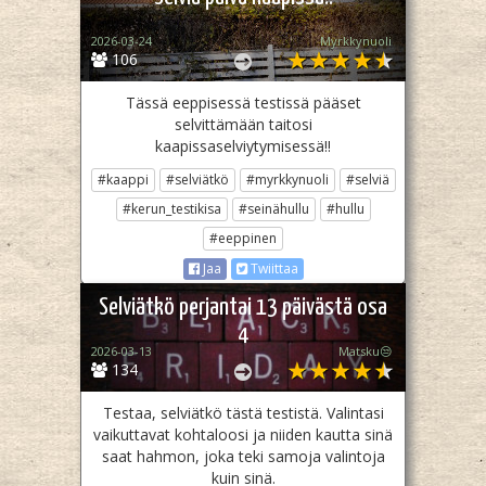
2026-03-24
Myrkkynuoli
106
Tässä eeppisessä testissä pääset
selvittämään taitosi
kaapissaselviytymisessä!!
#kaappi
#selviätkö
#myrkkynuoli
#selviä
#kerun_testikisa
#seinähullu
#hullu
#eeppinen
Jaa
Twiittaa
Selviätkö perjantai 13 päivästä osa
4
2026-03-13
Matsku😒
134
Testaa, selviätkö tästä testistä. Valintasi
vaikuttavat kohtaloosi ja niiden kautta sinä
saat hahmon, joka teki samoja valintoja
kuin sinä.