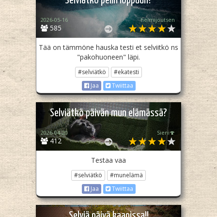
Selviätkö pelin loppuun?
2026-05-16
helmijoutsen
585
Tää on tämmöne hauska testi et selviitkö ns
"pakohuoneen" läpi.
#selviätkö
#ekatesti
Jaa
Twiittaa
Selviätkö päivän mun elämässä?
2026-04-20
Sieni🍄
412
Testaa vaa
#selviätkö
#munelämä
Jaa
Twiittaa
Selviä päivä kaapissa!!