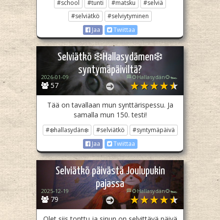
#school
#tunti
#matsku
#selviä
#selviätkö
#selviytyminen
Jaa
Twiittaa
Selviätkö ❄️Hallasydämen❄️
syntymäpäiviltä?
2026-01-09
🏁🌻Hallasydän🌻🏎️
57
Tää on tavallaan mun synttärispessu. Ja
samalla mun 150. testi!
#❄️hallasydän❄️
#selviätkö
#syntymäpäivä
Jaa
Twiittaa
Selviätkö päivästä Joulupukin
pajassa
2025-12-19
🏁🌻Hallasydän🌻🏎️
79
Olet siis tonttu ja sinun on selvittävä päivä