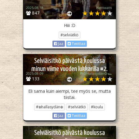
2025-08-18
Hattiwatti
847
Hiii :D
#selviätkö
Jaa
Twiittaa
Selviäisitkö päivästä koulussa
minun viime vuoden lukkarilla #2.
2025-08-09
🏁🌻Hallasydän🌻🏎️
133
Eli sama kuin aiempi, tee myös se, mutta
tiistai.
#❄️hallasydän❄️
#selviätkö
#koulu
Jaa
Twiittaa
Selviäisitkö päivästä koulussa