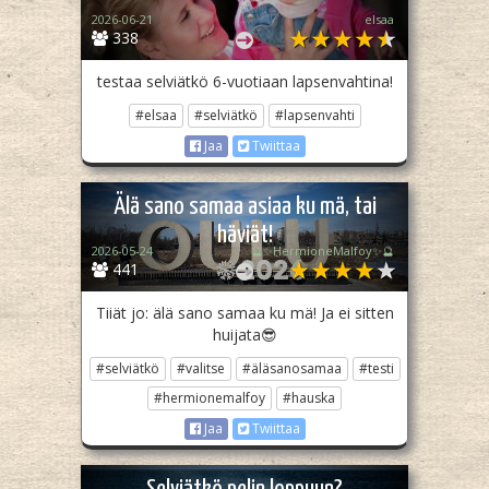
2026-06-21
elsaa
338
testaa selviätkö 6-vuotiaan lapsenvahtina!
#elsaa
#selviätkö
#lapsenvahti
Jaa
Twiittaa
Älä sano samaa asiaa ku mä, tai
häviät!
2026-05-24
🔮✨HermioneMalfoy✨🔮
441
Tiiät jo: älä sano samaa ku mä! Ja ei sitten
huijata😎
#selviätkö
#valitse
#äläsanosamaa
#testi
#hermionemalfoy
#hauska
Jaa
Twiittaa