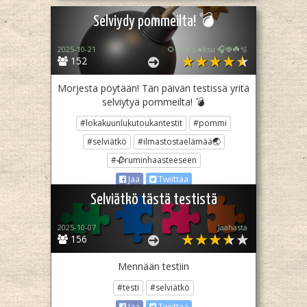
Selviydy pommeilta! 💣
2025-10-21
🌻𝄞 . # L★ksu 🎧🍓☘️🫧
152
Morjesta pöytään! Tän päivän testissä yritä
selviytyä pommeilta! 💣
#lokakuunlukutoukantestit
#pommi
#selviätkö
#ilmastostaelämää🌏
#🥀ruminhaasteeseen
Jaa
Twiittaa
Selviätkö tästä testistä
2025-10-07
Jaahasta
156
Mennään testiin
#testi
#selviätkö
Jaa
Twiittaa