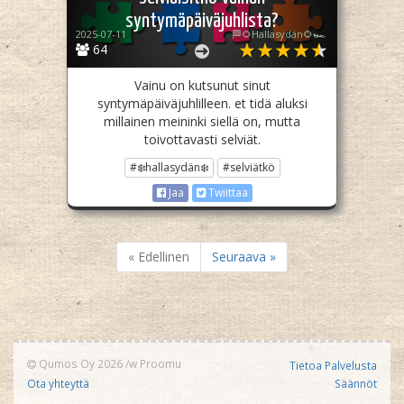
syntymäpäiväjuhlista?
2025-07-11
🏁🌻Hallasydän🌻🏎️
64
Vainu on kutsunut sinut
syntymäpäiväjuhlilleen. et tidä aluksi
millainen meininki siellä on, mutta
toivottavasti selviät.
#❄️hallasydän❄️
#selviätkö
Jaa
Twiittaa
« Edellinen
Seuraava »
Qumos Oy 2026
/w
Proomu
Tietoa Palvelusta
Ota yhteyttä
Säännöt