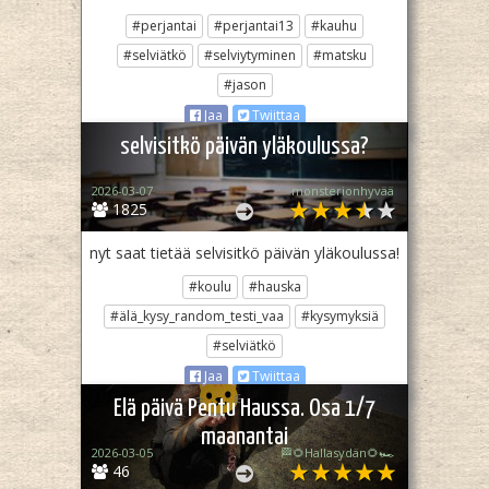
#perjantai
#perjantai13
#kauhu
#selviätkö
#selviytyminen
#matsku
#jason
Jaa
Twiittaa
selvisitkö päivän yläkoulussa?
2026-03-07
monsterionhyvää
1825
nyt saat tietää selvisitkö päivän yläkoulussa!
#koulu
#hauska
#älä_kysy_random_testi_vaa
#kysymyksiä
#selviätkö
Jaa
Twiittaa
Elä päivä Pentu Haussa. Osa 1/7
maanantai
2026-03-05
🏁🌻Hallasydän🌻🏎️
46