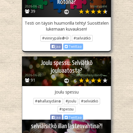
kotona?
2026-06-22
Viinirypäle
39
Testi on täysin huumorilla tehty! Suosittelen
lukemaan kuvauksen!
#viinirypäle🍇🐶
#selviätkö
Jaa
Twiittaa
Joulu spessu: Selviätkö
jouluaatosta?
2026-06-22
🏁🌻Hallasydän🌻🏎️
91
Joulu spessu
#❄️hallasydän❄️
#joulu
#selviätkö
#spessu
Jaa
Twiittaa
selviäisitkö illan lastenvahtina?!