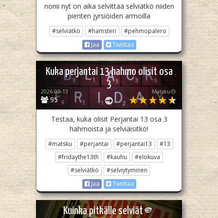
nonii nyt on aika selvittää selviätkö niiden
pienten jyrsiöiden armoilla
#selviätkö
#hamsteri
#pehmopalero
Jaa
Twiittaa
Kuka perjantai 13 hahmo olisit osa
3
2026-02-13
Matsku😒
95
Testaa, kuka olisit Perjantai 13 osa 3
hahmoista ja selviäisitkö!
#matsku
#perjantai
#perjantai13
#13
#fridaythe13th
#kauhu
#elokuva
#selviätkö
#selviytyminen
Jaa
Twiittaa
Kuinka pitkälle selviät🫵