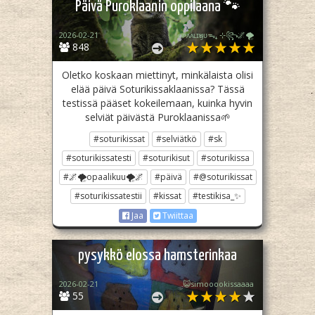
Päivä Puroklaanin oppilaana 🐾
2026-02-21
ᴏᴘᴀᴀʟɪӄᴜᴜᯓ₊ ⊹꧂🌌🌪
848
Oletko koskaan miettinyt, minkälaista olisi
elää päivä Soturikissaklaanissa? Tässä
testissä pääset kokeilemaan, kuinka hyvin
selviät päivästä Puroklaanissa🌱
#soturikissat
#selviätkö
#sk
#soturikissatesti
#soturikisut
#soturikissa
#🌌🌪opaalikuu🌪🌌
#päivä
#@soturikissat
#soturikissatestii
#kissat
#testikisa_✨
Jaa
Twiittaa
pysykkö elossa hamsterinkaa
2026-02-21
😺simooookissaaaa
55