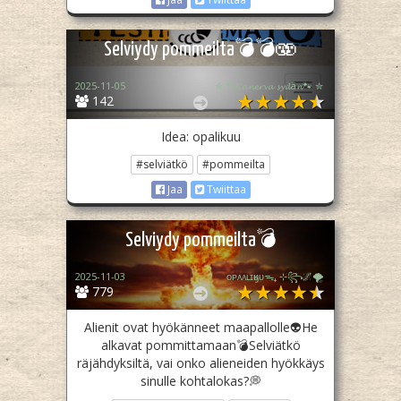
Selviydy pommeilta💣💣🫨
2025-11-05
✮ 🐾𝓚𝓪𝓷𝓮𝓻𝓿𝓪 𝓼𝔂𝓭ä𝓷🐾 ✮
142
Idea: opalikuu
#selviätkö
#pommeilta
Jaa
Twiittaa
Selviydy pommeilta💣
2025-11-03
ᴏᴘᴀᴀʟɪӄᴜᴜᯓ₊ ⊹꧂🌌🌪
779
Alienit ovat hyökänneet maapallolle👽He
alkavat pommittamaan💣Selviätkö
räjähdyksiltä, vai onko alieneiden hyökkäys
sinulle kohtalokas?💭