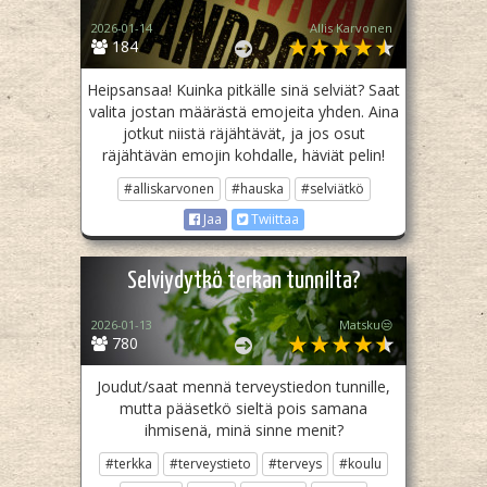
2026-01-14
Allis Karvonen
184
Heipsansaa! Kuinka pitkälle sinä selviät? Saat
valita jostan määrästä emojeita yhden. Aina
jotkut niistä räjähtävät, ja jos osut
räjähtävän emojin kohdalle, häviät pelin!
#alliskarvonen
#hauska
#selviätkö
Jaa
Twiittaa
Selviydytkö terkan tunnilta?
2026-01-13
Matsku😒
780
Joudut/saat mennä terveystiedon tunnille,
mutta pääsetkö sieltä pois samana
ihmisenä, minä sinne menit?
#terkka
#terveystieto
#terveys
#koulu