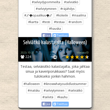
#selviydypommeilta
#selviätkö
#selviytyminen
#räjähdys
#🌌🌪opaalikuu🌪🌌
#kokeile
#maailma
#kartta
#testi
#testaa
#random
#hauska
Jaa
Twiittaa
Selviätkö kalastajalta (Halloween)
2025-10-31
Matsku😒
224
Testaa, selviäisitkö kalastajalta, joka jahtaa
sinua ja kaveriporukkaasi? Saat myös
tulokseksi jonkin hahmon.
#halloween
#iknowwhatyoudidlastsummer
#matsku
#selviytyminen
#selviätkö
#selvitä
#kauhu
Jaa
Twiittaa