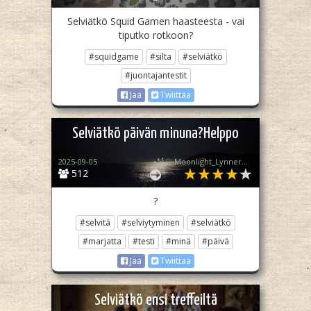
Selviätkö Squid Gamen haasteesta - vai
tiputko rotkoon?
#squidgame
#silta
#selviätkö
#juontajantestit
Jaa
Twiittaa
Selviätkö päivän minuna?Helppo
2025-09-05
꧁♡ Moonlight_Lynner_Lover ♡꧂
512
?
#selvitä
#selviytyminen
#selviätkö
#marjatta
#testi
#minä
#päivä
Jaa
Twiittaa
Selviätkö ensi treffeiltä