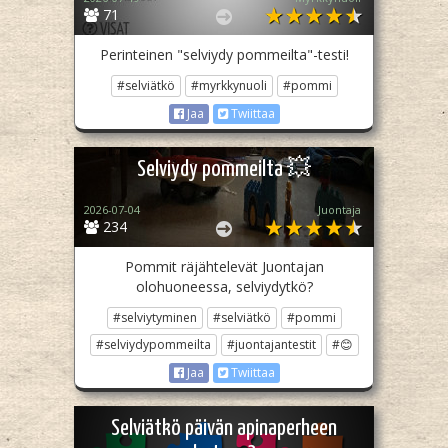
71
Perinteinen "selviydy pommeilta"-testi!
#selviätkö
#myrkkynuoli
#pommi
Jaa
Twiittaa
Selviydy pommeilta 💥
2026-07-04
Juontaja
234
Pommit räjähtelevät Juontajan
olohuoneessa, selviydytkö?
#selviytyminen
#selviätkö
#pommi
#selviydypommeilta
#juontajantestit
#😊
Jaa
Twiittaa
Selviätkö päivän apinaperheen