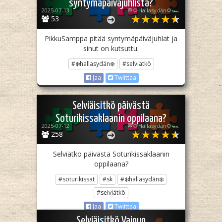
syntymäpäiväjuhlista?
2025-07-13
🏁🌻Hallasydän🌻🏎️
53
PikkuSamppa pitää syntymäpäiväjuhlat ja
sinut on kutsuttu.
#❄️hallasydän❄️
#selviätkö
Jaa
Twiittaa
Selviäisitkö päivästä
Soturikissaklaanin oppilaana?
2025-07-12
🏁🌻Hallasydän🌻🏎️
258
Selviätkö päivästä Soturikissaklaanin
oppilaana?
#soturikissat
#sk
#❄️hallasydän❄️
#selviätkö
Jaa
Twiittaa
Selviäisitkö Vainun