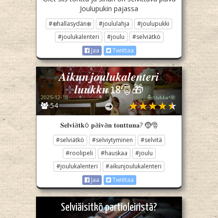
Joulupukin pajassa
#❄️hallasydän❄️
#joululahja
#joulupukki
#joulukalenteri
#joulu
#selviätkö
Jaa
Twiittaa
𝑨𝒊𝒌𝒖𝒏 𝒋𝒐𝒖𝒍𝒖𝒌𝒂𝒍𝒆𝒏𝒕𝒆𝒓𝒊
𝒍𝒖𝒖𝒌𝒌𝒖 18🎅🎁
2025-12-18
🏝️•𝑨𝒊𝒌𝒌𝒖•🌺
54
𝐒𝐞𝐥𝐯𝐢ä𝐭𝐤ö 𝐩ä𝐢𝐯ä𝐧 𝐭𝐨𝐧𝐭𝐭𝐮𝐧𝐚? 🤶🎅
#selviätkö
#selviytyminen
#selvitä
#roolipeli
#hauskaa
#joulu
#joulukalenteri
#aikunjoulukalenteri
Jaa
Twiittaa
Selviäisitkö partioleiristä?