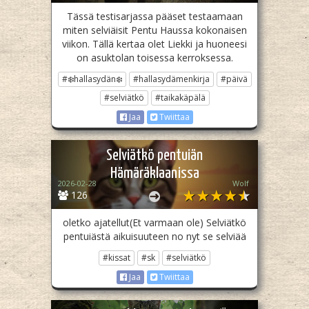
Tässä testisarjassa pääset testaamaan
miten selviäisit Pentu Haussa kokonaisen
viikon. Tällä kertaa olet Liekki ja huoneesi
on asuktolan toisessa kerroksessa.
#❄️hallasydän❄️
#hallasydämenkirja
#päivä
#selviätkö
#taikakäpälä
Jaa
Twiittaa
Selviätkö pentuiän
Hämäräklaanissa
2026-02-28
Wolf
126
oletko ajatellut(Et varmaan ole) Selviätkö
pentuiästä aikuisuuteen no nyt se selviää
#kissat
#sk
#selviätkö
Jaa
Twiittaa