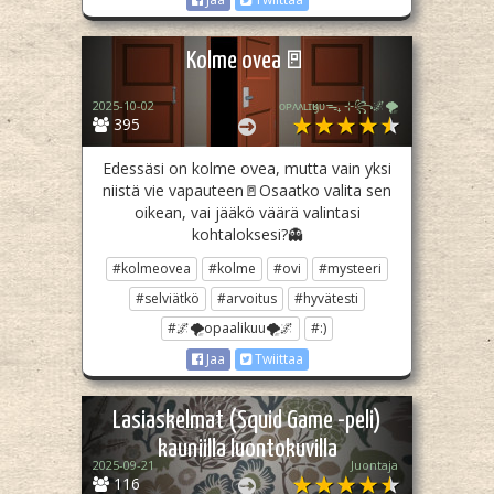
Kolme ovea🚪
2025-10-02
ᴏᴘᴀᴀʟɪӄᴜᴜᯓ₊ ⊹꧂🌌🌪
395
Edessäsi on kolme ovea, mutta vain yksi
niistä vie vapauteen🚪Osaatko valita sen
oikean, vai jääkö väärä valintasi
kohtaloksesi?👻
#kolmeovea
#kolme
#ovi
#mysteeri
#selviätkö
#arvoitus
#hyvätesti
#🌌🌪opaalikuu🌪🌌
#:)
Jaa
Twiittaa
Lasiaskelmat (Squid Game -peli)
kauniilla luontokuvilla
2025-09-21
Juontaja
116