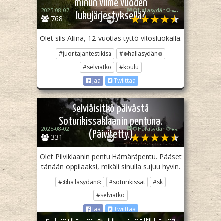
minun viime vuoden
2025-08-07
🏁🌻Hallasydän🌻🏎️
lukujärjestyksellä?
768
Olet siis Aliina, 12-vuotias tyttö vitosluokalla.
#juontajantestikisa
#❄️hallasydän❄️
#selviätkö
#koulu
Jaa
Twiittaa
Selviäisitkö päivästä
Soturikissaklaanin pentuna.
2025-08-02
🏁🌻Hallasydän🌻🏎️
(Päivitetty.)
331
Olet Pilviklaanin pentu Hämäräpentu. Pääset
tänään oppilaaksi, mikäli sinulla sujuu hyvin.
#❄️hallasydän❄️
#soturikissat
#sk
#selviätkö
Jaa
Twiittaa