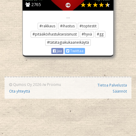
2765
…
#rakkaus
#ihastus
#toptestit
#pitääköihastuksesisinust
#hyvä
#gg
#tätätagiakukaaneikäytä
Jaa
Twiittaa
Qumos Oy 2026
/w
Proomu
Tietoa Palvelusta
Ota yhteyttä
Säännöt