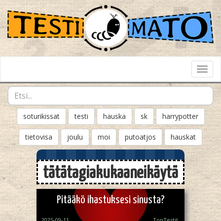
Toggl
Navig
soturikissat
testi
hauska
sk
harrypotter
tietovisa
joulu
moi
putoatjos
hauskat
tätätagiakukaaneikäytä
Pitääkö ihastuksesi sinusta?
2025-09-11
TopTestit