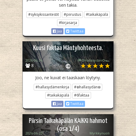
sen takia.
#syksykissantestit
#piirustus
#taikakäpälä
#kirjasarja
Jaa
Twiittaa
Kuusi faktaa Mäntyhohteesta.
2026-06-26
🏁🌻Hallasydän🌻🏎️
8
Joo, ne kuvat ei taaskaan löytyny.
#hallasydämenkirja
#❄️hallasydän❄️
#taikakäpälä
#6faktaa
Jaa
Twiittaa
Piirsin Taikakäpälän KAIKKI hahmot
(osa 1/4)
2026-06-23
Myrkkynuoli