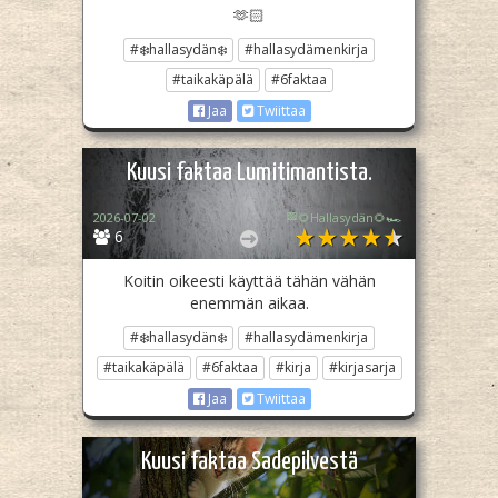
🫶🏻
#❄️hallasydän❄️
#hallasydämenkirja
#taikakäpälä
#6faktaa
Jaa
Twiittaa
Kuusi faktaa Lumitimantista.
2026-07-02
🏁🌻Hallasydän🌻🏎️
6
Koitin oikeesti käyttää tähän vähän
enemmän aikaa.
#❄️hallasydän❄️
#hallasydämenkirja
#taikakäpälä
#6faktaa
#kirja
#kirjasarja
Jaa
Twiittaa
Kuusi faktaa Sadepilvestä