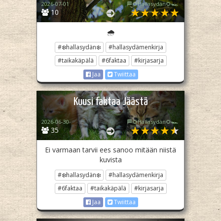
2026-07-01
🏁🌻Hallasydän🌻🏎️
10
🌧️
#❄️hallasydän❄️
#hallasydämenkirja
#taikakäpälä
#6faktaa
#kirjasarja
Jaa
Twiittaa
Kuusi faktaa Jäästä
2026-06-30
🏁🌻Hallasydän🌻🏎️
35
Ei varmaan tarvii ees sanoo mitään niistä
kuvista
#❄️hallasydän❄️
#hallasydämenkirja
#6faktaa
#taikakäpälä
#kirjasarja
Jaa
Twiittaa