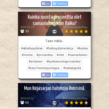
Jaa
Twiittaa
Kuinka monta prosenttia olet
samanlainen kuin Raiku?
2026-02-23
🏁🌻Hallasydän🌻🏎️
30
Taas näitä...
#❄️hallasydän❄️
#hallasydämenkirja
#kuinka
#monta
#prosenttia
#olet
#samanlainen
#erilainen
#kuinkamontaprosenttia
#taso7ennenjuontajaa
#taikakäpälä
Jaa
Twiittaa
Mun kirjasarjan hahmoja ihmisinä.
2026-02-22
🏁🌻Hallasydän🌻🏎️
60