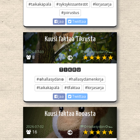
#taikakäpälä
#syksykissantestit
#kirjasarja
#piirustus
Jaa
Twiittaa
Kuusi faktaa Tikrusta
2026-07-03
🏁🌻Hallasydän🌻🏎️
8
🆃🅸🅺🆁🆄
#❄️hallasydän❄️
#hallasydämenkirja
#taikakäpälä
#6faktaa
#kirjasarja
Jaa
Twiittaa
Kuusi faktaa Rooasta
2026-07-02
🏁🌻Hallasydän🌻🏎️
16