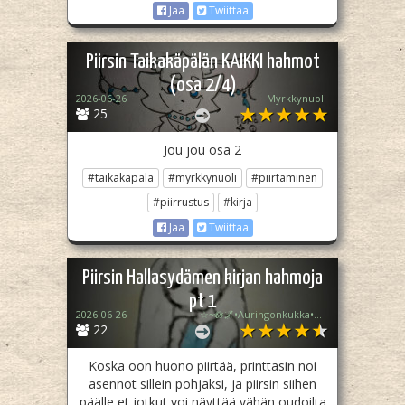
Jaa
Twiittaa
Piirsin Taikakäpälän KAIKKI hahmot
(osa 2/4)
2026-06-26
Myrkkynuoli
25
Jou jou osa 2
#taikakäpälä
#myrkkynuoli
#piirtäminen
#piirrustus
#kirja
Jaa
Twiittaa
Piirsin Hallasydämen kirjan hahmoja
pt 1
2026-06-26
☆~🪷🌌•Auringonkukka•🌠💧~☆
22
Koska oon huono piirtää, printtasin noi
asennot sillein pohjaksi, ja piirsin siihen
päälle et jotkut voi näyttää vähän oudoilta