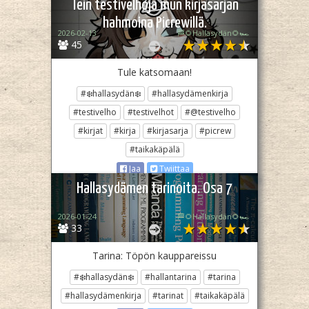
Tein testivelhoja mun kirjasarjan
hahmoina Picrewillä.
2026-02-13
🏁🌻Hallasydän🌻🏎️
45
Tule katsomaan!
#❄️hallasydän❄️
#hallasydämenkirja
#testivelho
#testivelhot
#@testivelho
#kirjat
#kirja
#kirjasarja
#picrew
#taikakäpälä
Jaa
Twiittaa
Hallasydämen tarinoita. Osa 7
2026-01-24
🏁🌻Hallasydän🌻🏎️
33
Tarina: Töpön kauppareissu
#❄️hallasydän❄️
#hallantarina
#tarina
#hallasydämenkirja
#tarinat
#taikakäpälä