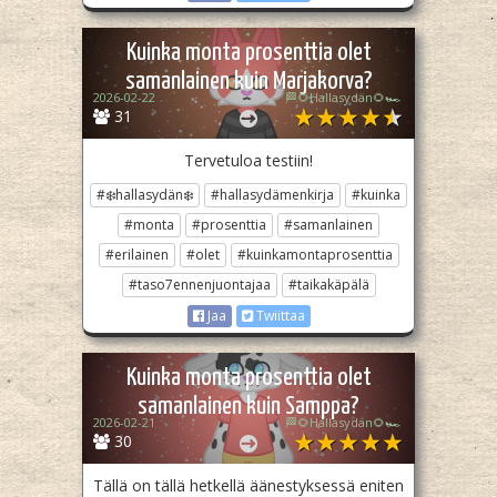
Kuinka monta prosenttia olet
samanlainen kuin Marjakorva?
2026-02-22
🏁🌻Hallasydän🌻🏎️
31
Tervetuloa testiin!
#❄️hallasydän❄️
#hallasydämenkirja
#kuinka
#monta
#prosenttia
#samanlainen
#erilainen
#olet
#kuinkamontaprosenttia
#taso7ennenjuontajaa
#taikakäpälä
Jaa
Twiittaa
Kuinka monta prosenttia olet
samanlainen kuin Samppa?
2026-02-21
🏁🌻Hallasydän🌻🏎️
30
Tällä on tällä hetkellä äänestyksessä eniten