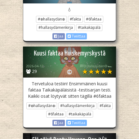
💧
#❄️hallasydän❄️
#fakta
#6faktaa
#hallasydämenkirja
#taikakäpälä
Jaa
Twiittaa
Kuusi faktaa Huiskemyrskystä
2026-04-12
🏁🌻Hallasydän🌻🏎️
29
Tervetuloa testiin! Ensimmäinen kuusi
faktaa Taikakäpäläisistä -testisarjan testi.
Kaikki osat löytyvät sitten tägillä #6faktaa
#❄️hallasydän❄️
#hallasydämenkirja
#fakta
#6faktaa
#taikakäpälä
Jaa
Twiittaa