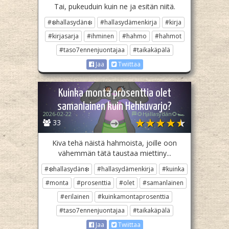
Tai, pukeuduin kuin ne ja esitän niitä.
#❄️hallasydän❄️
#hallasydämenkirja
#kirja
#kirjasarja
#ihminen
#hahmo
#hahmot
#taso7ennenjuontajaa
#taikakäpälä
Jaa
Twiittaa
Kuinka monta prosenttia olet
samanlainen kuin Hehkuvarjo?
2026-02-22
🏁🌻Hallasydän🌻🏎️
33
Kiva tehä näistä hahmoista, joille oon
vähemmän tätä taustaa miettiny...
#❄️hallasydän❄️
#hallasydämenkirja
#kuinka
#monta
#prosenttia
#olet
#samanlainen
#erilainen
#kuinkamontaprosenttia
#taso7ennenjuontajaa
#taikakäpälä
Jaa
Twiittaa