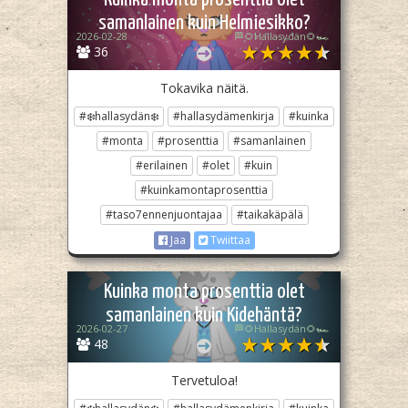
samanlainen kuin Helmiesikko?
2026-02-28
🏁🌻Hallasydän🌻🏎️
36
Tokavika näitä.
#❄️hallasydän❄️
#hallasydämenkirja
#kuinka
#monta
#prosenttia
#samanlainen
#erilainen
#olet
#kuin
#kuinkamontaprosenttia
#taso7ennenjuontajaa
#taikakäpälä
Jaa
Twiittaa
Kuinka monta prosenttia olet
samanlainen kuin Kidehäntä?
2026-02-27
🏁🌻Hallasydän🌻🏎️
48
Tervetuloa!