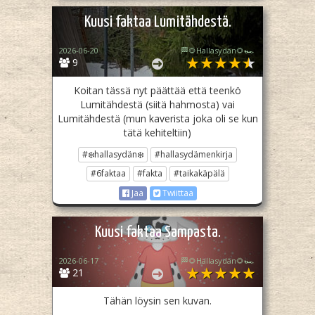
Kuusi faktaa Lumitähdestä.
2026-06-20
🏁🌻Hallasydän🌻🏎️
9
Koitan tässä nyt päättää että teenkö
Lumitähdestä (siitä hahmosta) vai
Lumitähdestä (mun kaverista joka oli se kun
tätä kehiteltiin)
#❄️hallasydän❄️
#hallasydämenkirja
#6faktaa
#fakta
#taikakäpälä
Jaa
Twiittaa
Kuusi faktaa Sampasta.
2026-06-17
🏁🌻Hallasydän🌻🏎️
21
Tähän löysin sen kuvan.