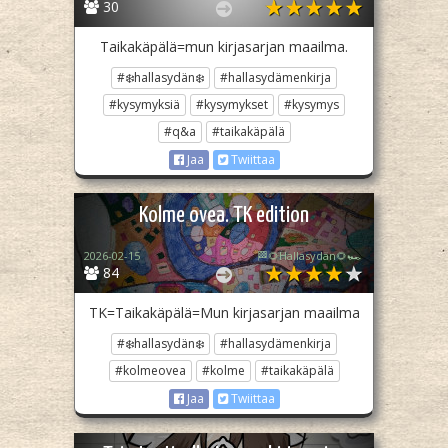
30
Taikakäpälä=mun kirjasarjan maailma.
#❄️hallasydän❄️
#hallasydämenkirja
#kysymyksiä
#kysymykset
#kysymys
#q&a
#taikakäpälä
Jaa
Twiittaa
Kolme ovea. TK edition
2026-02-15
🏁🌻Hallasydän🌻🏎️
84
TK=Taikakäpälä=Mun kirjasarjan maailma
#❄️hallasydän❄️
#hallasydämenkirja
#kolmeovea
#kolme
#taikakäpälä
Jaa
Twiittaa