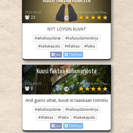
Kuusi faktaa Rollesta
2026-06-22
🏁🌻Hallasydän🌻🏎️
23
NYT LÖYSIN KUVAT
#❄️hallasydän❄️
#hallasydämenkirja
#taikakäpälä
#6faktaa
#fakta
Jaa
Twiittaa
Kuusi faktaa Koivuvarjosta
2026-06-22
🏁🌻Hallasydän🌻🏎️
8
And guess what, kuvat ei taaskaan toiminu
#❄️hallasydän❄️
#hallasydämenkirja
#6faktaa
#fakta
#taikakäpälä
Jaa
Twiittaa