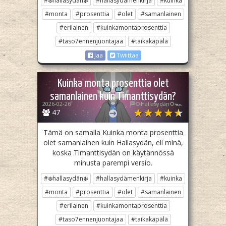
#❄️hallasydän❄️
#hallasydämenkirja
#kuinka
#monta
#prosenttia
#olet
#samanlainen
#erilainen
#kuinkamontaprosenttia
#taso7ennenjuontajaa
#taikakäpälä
Jaa
Twiittaa
Kuinka monta prosenttia olet
samanlainen kuin Timanttisydän?
2026-02-26
🏁🌻Hallasydän🌻🏎️
47
Tämä on samalla Kuinka monta prosenttia
olet samanlainen kuin Hallasydän, eli minä,
koska Timanttisydän on käytännössä
minusta parempi versio.
#❄️hallasydän❄️
#hallasydämenkirja
#kuinka
#monta
#prosenttia
#olet
#samanlainen
#erilainen
#kuinkamontaprosenttia
#taso7ennenjuontajaa
#taikakäpälä