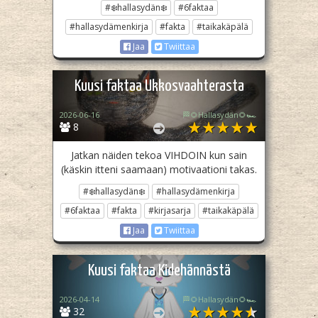
#❄️hallasydän❄️
#6faktaa
#hallasydämenkirja
#fakta
#taikakäpälä
Jaa
Twiittaa
Kuusi faktaa Ukkosvaahterasta
2026-06-16
🏁🌻Hallasydän🌻🏎️
8
Jatkan näiden tekoa VIHDOIN kun sain
(käskin itteni saamaan) motivaationi takas.
#❄️hallasydän❄️
#hallasydämenkirja
#6faktaa
#fakta
#kirjasarja
#taikakäpälä
Jaa
Twiittaa
Kuusi faktaa Kidehännästä
2026-04-14
🏁🌻Hallasydän🌻🏎️
32