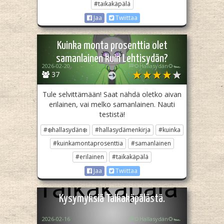
#taikakäpälä
Jaa
Twiittaa
Kuinka monta prosenttia olet
samanlainen kuin Lehtisydän?
2026-02-20
🏁🌻Hallasydän🌻🏎️
37
Tule selvittämään! Saat nähdä oletko aivan
erilainen, vai melko samanlainen. Nauti
testistä!
#❄️hallasydän❄️
#hallasydämenkirja
#kuinka
#kuinkamontaprosenttia
#samanlainen
#erilainen
#taikakäpälä
Jaa
Twiittaa
Kysymyksiä Taikakäpälästä.
2026-02-16
🏁🌻Hallasydän🌻🏎️