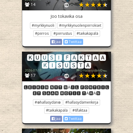
14
Joo tokavika osa
#myrkkynuoli
#myrkkynuolenpiirrokset
#piirros
#piirrustus
#taikakäpälä
Jaa
Twiittaa
🅺🆄🆄🆂🅸 🅵🅰🅺🆃🅰🅰
🅺🅸🆂🆄🆂🆃🅰
2026-07-11
🏁🌻Hallasydän🌻🏎️
17
🅻🅴🅸🅺🅸🅽 🅽🆈🆃 🅽Ä🅸🅻 🅵🅾🅽🆃🅴🅸🅻
🅴🆃 🆂🅰🅰🅽 🅼🅾🆃🅸🅸 🆃Ä🅷Ä🅽
#❄️hallasydän❄️
#hallasydämenkirja
#taikakäpälä
#6faktaa
Jaa
Twiittaa