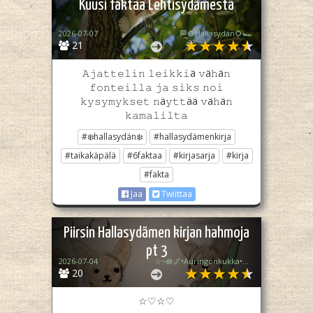
Kuusi faktaa Lehtisydämestä
2026-07-07
🏁🌻Hallasydän🌻🏎️
21
𝙰𝚓𝚊𝚝𝚝𝚎𝚕𝚒𝚗 𝚕𝚎𝚒𝚔𝚔𝚒ä 𝚟ä𝚑ä𝚗
𝚏𝚘𝚗𝚝𝚎𝚒𝚕𝚕𝚊 𝚓𝚊 𝚜𝚒𝚔𝚜 𝚗𝚘𝚒
𝚔𝚢𝚜𝚢𝚖𝚢𝚔𝚜𝚎𝚝 𝚗ä𝚢𝚝𝚝ää 𝚟ä𝚑ä𝚗
𝚔𝚊𝚖𝚊𝚕𝚒𝚕𝚝𝚊
#❄️hallasydän❄️
#hallasydämenkirja
#taikakäpälä
#6faktaa
#kirjasarja
#kirja
#fakta
Jaa
Twiittaa
Piirsin Hallasydämen kirjan hahmoja
pt 3
2026-07-04
☆~🪷🌌•Auringonkukka•🌠💧~☆
20
☆♡☆♡