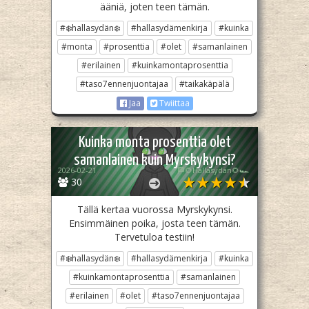
ääniä, joten teen tämän.
#❄️hallasydän❄️
#hallasydämenkirja
#kuinka
#monta
#prosenttia
#olet
#samanlainen
#erilainen
#kuinkamontaprosenttia
#taso7ennenjuontajaa
#taikakäpälä
Jaa
Twiittaa
Kuinka monta prosenttia olet
samanlainen kuin Myrskykynsi?
2026-02-21
🏁🌻Hallasydän🌻🏎️
30
Tällä kertaa vuorossa Myrskykynsi.
Ensimmäinen poika, josta teen tämän.
Tervetuloa testiin!
#❄️hallasydän❄️
#hallasydämenkirja
#kuinka
#kuinkamontaprosenttia
#samanlainen
#erilainen
#olet
#taso7ennenjuontajaa