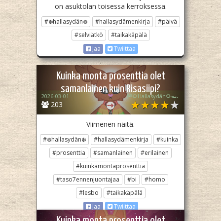
on asuktolan toisessa kerroksessa.
#❄️hallasydän❄️
#hallasydämenkirja
#päivä
#selviätkö
#taikakäpälä
Jaa
Twiittaa
Kuinka monta prosenttia olet
samanlainen kuin Risasiipi?
2026-03-01
🏁🌻Hallasydän🌻🏎️
203
Viimenen näitä.
#❄️hallasydän❄️
#hallasydämenkirja
#kuinka
#prosenttia
#samanlainen
#erilainen
#kuinkamontaprosenttia
#taso7ennenjuontajaa
#bi
#homo
#lesbo
#taikakäpälä
Jaa
Twiittaa
Kuinka monta prosenttia olet