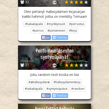
32
Olen piirtänyt Hallasydämen kirjasarjan
kaikki hahmot jotka on merkitty Temaan!
#taikakäpälä
#myrkkynuoli
#piirrustus
#piirros
#piirtäminen
#kirja
Jaa
Twiittaa
Pentu Haun jäsenten
syntymäpäivät
2026-06-22
🏁🌻Hallasydän🌻🏎️
21
Joku random testi koska en tiiä
#❄️hallasydän❄️
#hallasydämenkirja
#taikakäpälä
#syntymäpäivä
#random
Jaa
Twiittaa