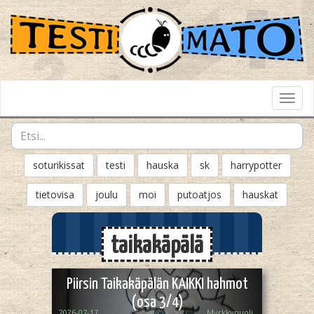
Toggl
Navig
soturikissat
testi
hauska
sk
harrypotter
tietovisa
joulu
moi
putoatjos
hauskat
taikakäpälä
Piirsin Taikakäpälän KAIKKI hahmot
(osa 3/4)
2026-07-17
Myrkkynuoli