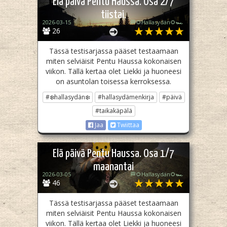
Elä päivä Pentu Haussa. Osa 2/7
tiistai.
2026-03-15
🏁🌻Hallasydän🌻🏎️
26
Tässä testisarjassa pääset testaamaan
miten selviäisit Pentu Haussa kokonaisen
viikon. Tällä kertaa olet Liekki ja huoneesi
on asuntolan toisessa kerroksessa.
#❄️hallasydän❄️
#hallasydämenkirja
#päivä
#taikakäpälä
Jaa
Twiittaa
Elä päivä Pentu Haussa. Osa 1/7
maanantai
2026-03-05
🏁🌻Hallasydän🌻🏎️
46
Tässä testisarjassa pääset testaamaan
miten selviäisit Pentu Haussa kokonaisen
viikon. Tällä kertaa olet Liekki ja huoneesi