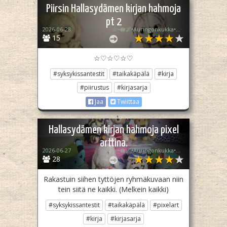
Piirsin Hallasydämen kirjan hahmoja
pt 2
2026-06-28
☆~🪷🌌•Auringonkukka•🌠💧~☆
15
☆♡☆♡☆♡
#syksykissantestit
#taikakäpälä
#kirja
#piirustus
#kirjasarja
Jaa
Twiittaa
Hallasydämen kirjan hahmoja pixel
arttina.
2026-06-27
☆~🪷🌌•Auringonkukka•🌠💧~☆
28
Rakastuin siihen tyttöjen ryhmäkuvaan niin
tein siitä ne kaikki. (Melkein kaikki)
#syksykissantestit
#taikakäpälä
#pixelart
#kirja
#kirjasarja