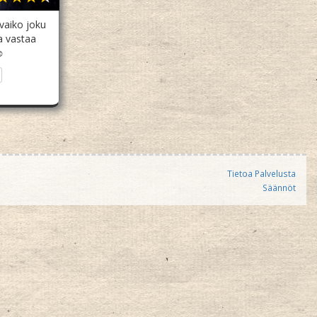
vaiko joku
a vastaa
☺
Tietoa Palvelusta
Säännöt