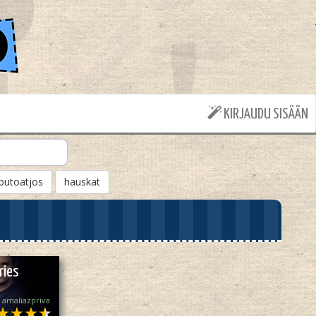
KIRJAUDU SISÄÄN
putoatjos
hauskat
ries
amaliazpriva