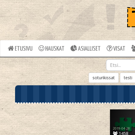
ETUSIVU
HAUSKAT
ASIALLISET
VISAT
soturikissat
testi
2019-04-28
1458