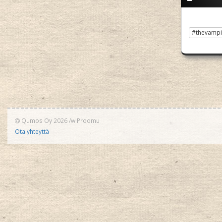
#thevampi
Qumos Oy 2026
/w
Proomu
Ota yhteyttä