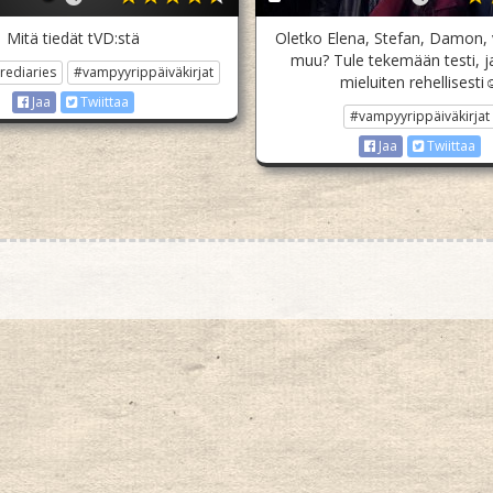
Mitä tiedät tVD:stä
Oletko Elena, Stefan, Damon, 
muu? Tule tekemään testi, j
rediaries
#vampyyrippäiväkirjat
mieluiten rehellisesti
Jaa
Twiittaa
#vampyyrippäiväkirjat
Jaa
Twiittaa