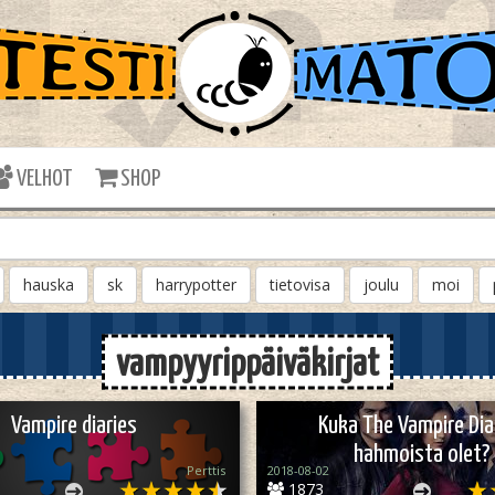
VELHOT
SHOP
hauska
sk
harrypotter
tietovisa
joulu
moi
vampyyrippäiväkirjat
Vampire diaries
Kuka The Vampire Dia
hahmoista olet?
Perttis
2018-08-02
1873