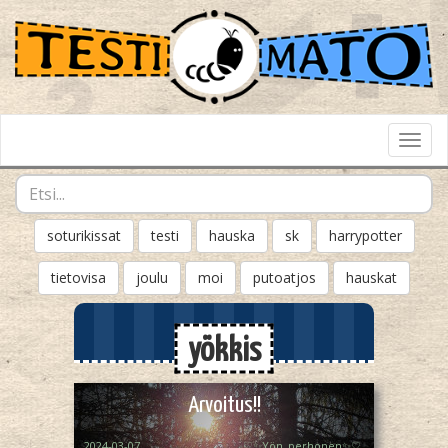
Toggl
Navig
soturikissat
testi
hauska
sk
harrypotter
tietovisa
joulu
moi
putoatjos
hauskat
yökkis
Arvoitus!!
2024-03-07
♡✨️Yön_perhonen✨♡