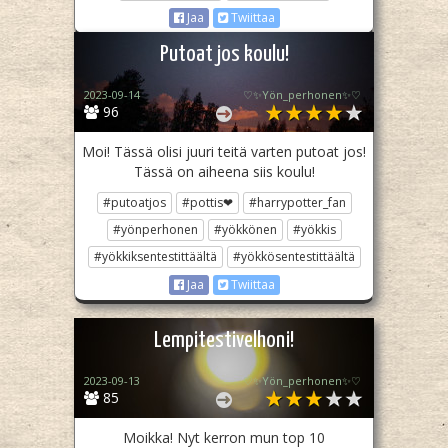
Jaa
Twiittaa
Putoat jos koulu!
2023-09-14
♡✨️Yön_perhonen✨♡
96
Moi! Tässä olisi juuri teitä varten putoat jos!
Tässä on aiheena siis koulu!
#putoatjos
#pottis❤
#harrypotter_fan
#yönperhonen
#yökkönen
#yökkis
#yökkiksentestittäältä
#yökkösentestittäältä
Jaa
Twiittaa
Lempitestivelhoni!
2023-09-13
♡✨️Yön_perhonen✨♡
85
Moikka! Nyt kerron mun top 10