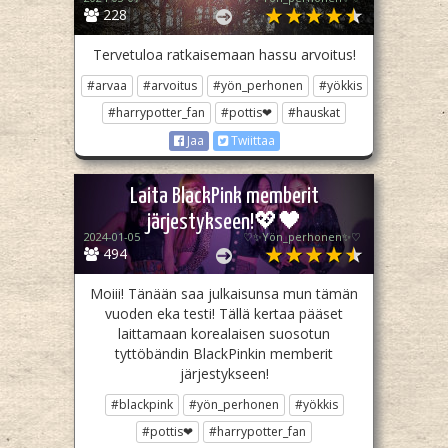
228
Tervetuloa ratkaisemaan hassu arvoitus!
#arvaa
#arvoitus
#yön_perhonen
#yökkis
#harrypotter_fan
#pottis❤
#hauskat
Jaa
Twiittaa
Laita BlackPink memberit
järjestykseen!💖🖤
2024-01-05
♡✨️Yön_perhonen✨♡
494
Moiii! Tänään saa julkaisunsa mun tämän
vuoden eka testi! Tällä kertaa pääset
laittamaan korealaisen suosotun
tyttöbändin BlackPinkin memberit
järjestykseen!
#blackpink
#yön_perhonen
#yökkis
#pottis❤
#harrypotter_fan