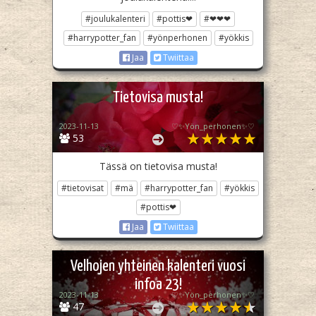
#joulukalenteri
#pottis❤
#❤❤❤
#harrypotter_fan
#yönperhonen
#yökkis
Jaa
Twiittaa
Tietovisa musta!
2023-11-13
♡✨️Yön_perhonen✨♡
53
Tässä on tietovisa musta!
#tietovisat
#mä
#harrypotter_fan
#yökkis
#pottis❤
Jaa
Twiittaa
Velhojen yhteinen kalenteri vuosi
infoa 23!
2023-11-13
♡✨️Yön_perhonen✨♡
47