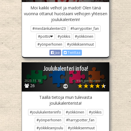
Moi kaikki velhot ja madot! Olen tänä
vuonna ottanut huostaani velhojen yhteisen
joulukalenterin!
#meidänkalenteri23
#harrypotter_fan
#pottis❤
#yökkis
#yökkönen
#yönperhonen
#yökkiksenmuut
Jaa
Twiittaa
Joulukalenteri infoa!
2023-11-10
♡✨️Yön_perhonen✨♡
26
Täällä tietoja mun tulevasta
joulukalenterista!
#joulukalenteriinfo
#yökkönen
#yökkis
#yönperhonen
#harrypotter_fan
#yökkiksenjoulu
#yökkiksenmuut