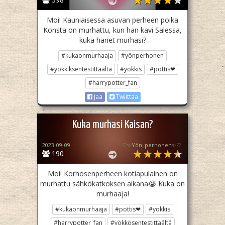
Moi! Kauniaisessa asuvan perheen poika
Konsta on murhattu, kun hän kävi Salessa,
kuka hänet murhasi?
#kukaonmurhaaja
#yönperhonen
#yökkiksentestittäältä
#yökkis
#pottis❤
#harrypotter_fan
Jaa
Twiittaa
Kuka murhasi Kaisan?
2023-09-09
♡✨️Yön_perhonen✨♡
190
Moi! Korhosenperheen kotiapulainen on
murhattu sähkökatkoksen aikana😭 Kuka on
murhaaja!
#kukaonmurhaaja
#pottis❤
#yökkis
#harrypotter_fan
#yökkösentestittäältä