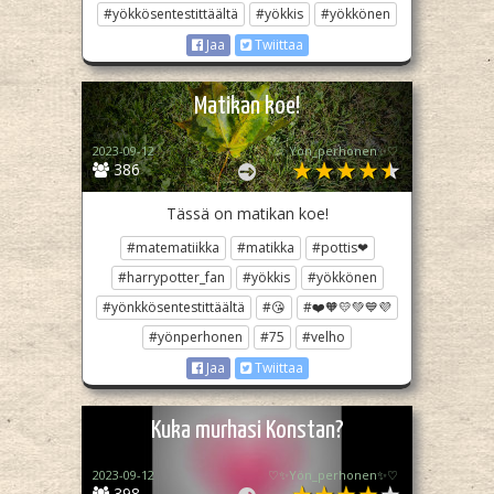
#yökkösentestittäältä
#yökkis
#yökkönen
Jaa
Twiittaa
Matikan koe!
2023-09-12
♡✨️Yön_perhonen✨♡
386
Tässä on matikan koe!
#matematiikka
#matikka
#pottis❤
#harrypotter_fan
#yökkis
#yökkönen
#yönkkösentestittäältä
#😘
#❤️🧡💛💚💙💜
#yönperhonen
#75
#velho
Jaa
Twiittaa
Kuka murhasi Konstan?
2023-09-12
♡✨️Yön_perhonen✨♡
398