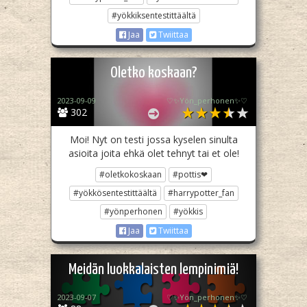
#yökkiksentestittäältä
Jaa
Twiittaa
Oletko koskaan?
2023-09-09
♡✨️Yön_perhonen✨♡
302
Moi! Nyt on testi jossa kyselen sinulta
asioita joita ehkä olet tehnyt tai et ole!
#oletkokoskaan
#pottis❤
#yökkösentestittäältä
#harrypotter_fan
#yönperhonen
#yökkis
Jaa
Twiittaa
Meidän luokkalaisten lempinimiä!
2023-09-07
♡✨️Yön_perhonen✨♡