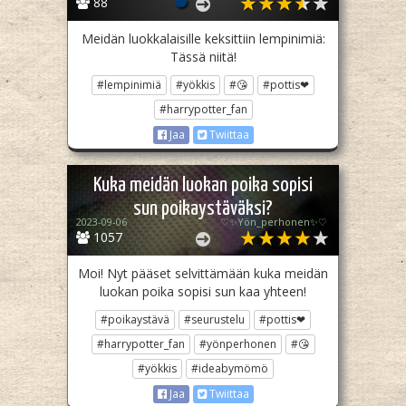
88
Meidän luokkalaisille keksittiin lempinimiä:
Tässä niitä!
#lempinimiä
#yökkis
#😘
#pottis❤
#harrypotter_fan
Jaa
Twiittaa
Kuka meidän luokan poika sopisi
sun poikaystäväksi?
2023-09-06
♡✨️Yön_perhonen✨♡
1057
Moi! Nyt pääset selvittämään kuka meidän
luokan poika sopisi sun kaa yhteen!
#poikaystävä
#seurustelu
#pottis❤
#harrypotter_fan
#yönperhonen
#😘
#yökkis
#ideabymömö
Jaa
Twiittaa