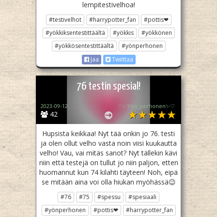
lempitestivelhoa!
#testivelhot
#harrypotter_fan
#pottis❤
#yökkiksentestittäältä
#yökkis
#yökkönen
#yökkösentestittäältä
#yönperhonen
Jaa
Twiittaa
76 testin spesial!
2023-09-12
♡✨️Yön_perhonen✨♡
42
Hupsista keikkaa! Nyt tää onkin jo 76. testi
ja olen ollut velho vasta noin viisi kuukautta
velho! Vau, vai mitäs sanot? Nyt tällekin kävi
niin että testejä on tullut jo niin paljon, etten
huomannut kun 74 kilahti täyteen! Noh, eipä
se mitään aina voi olla hiukan myöhässä😉
#76
#75
#spessu
#spesiaali
#yönperhonen
#pottis❤
#harrypotter_fan