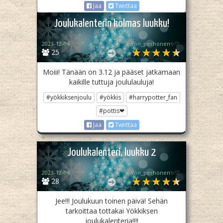
Jaa
Twiittaa
Joulukalenterin kolmas luukku!
2023-12-04
♡✨️Yön_perhonen✨♡
25
Moiii! Tänään on 3.12 ja pääset jatkamaan
kaikille tuttuja joululauluja!
#yökkiksenjoulu
#yökkis
#harrypotter_fan
#pottis❤
Jaa
Twiittaa
Joulukalenteri, luukku 2
2023-12-04
♡✨️Yön_perhonen✨♡
28
Jee!!! Joulukuun toinen päivä! Sehän
tarkoittaa tottakai Yökkiksen
joulukalenteria!!!!