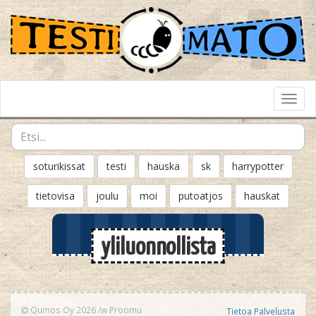
Toggl
Navig
soturikissat
testi
hauska
sk
harrypotter
tietovisa
joulu
moi
putoatjos
hauskat
yliluonnollista
Qumos Oy 2026
/w
Proomu
Tietoa Palvelusta