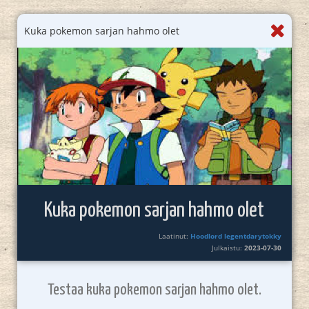
Kuka pokemon sarjan hahmo olet
Kuka pokemon sarjan hahmo olet
Laatinut:
Hoodlord legentdarytokky
Julkaistu:
2023-07-30
Testaa kuka pokemon sarjan hahmo olet.