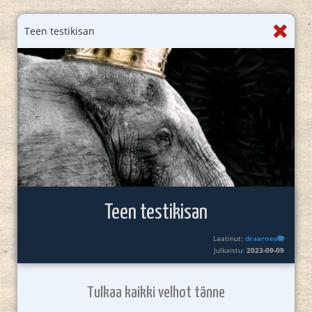
Teen testikisan
Teen testikisan
Laatinut:
draarnes🐘
Julkaistu:
2023-09-09
Tulkaa kaikki velhot tänne