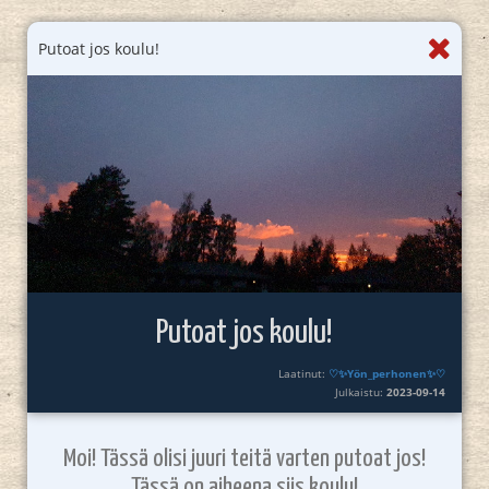
Putoat jos koulu!
Putoat jos koulu!
Laatinut:
♡✨️Yön_perhonen✨♡
Julkaistu:
2023-09-14
Moi! Tässä olisi juuri teitä varten putoat jos!
Tässä on aiheena siis koulu!