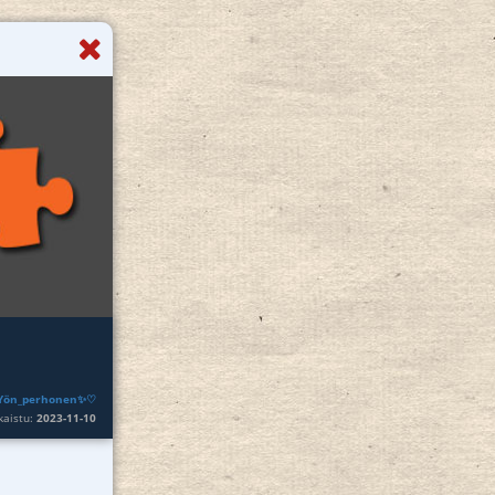
Yön_perhonen✨♡
lkaistu:
2023-11-10