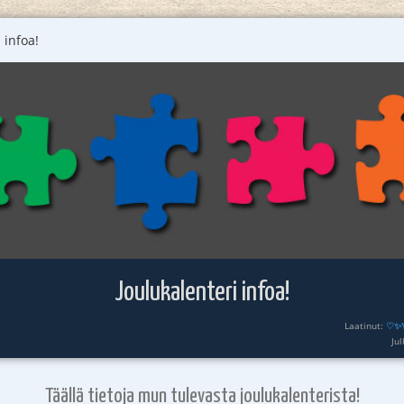
 infoa!
Joulukalenteri infoa!
Laatinut:
♡✨️
Ju
Täällä tietoja mun tulevasta joulukalenterista!