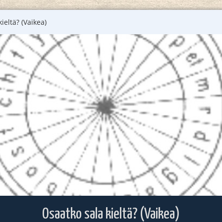
ieltä? (Vaikea)
Osaatko sala kieltä? (Vaikea)