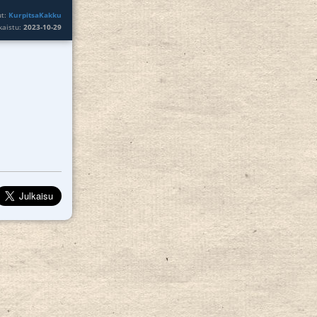
ut:
KurpitsaKakku
lkaistu:
2023-10-29