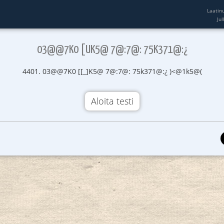
Laatin
Ju
03@@7K0 [UK5@ 7@:7@: 75K371@:¿
4401. 03@@7K0 [[_]K5@ 7@:7@: 75k371@:¿ )<@1k5@(
Aloita testi