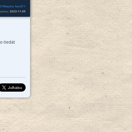
D Pikachu fani☄️⚡
lkaistu:
2023-11-05
o tiedät