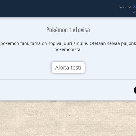
Laatinut:
X
Ju
Pokémon tietovisa
t pokémon fani, tämä on sopiva juuri sinulle. Otetaan selvää paljonk
pokémonista!
Aloita testi