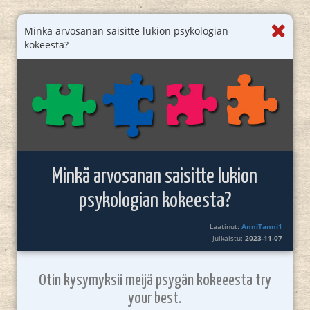
Minkä arvosanan saisitte lukion psykologian
kokeesta?
Minkä arvosanan saisitte lukion
psykologian kokeesta?
Laatinut:
AnniTanni1
Julkaistu:
2023-11-07
Otin kysymyksii meijä psygän kokeeesta try
your best.