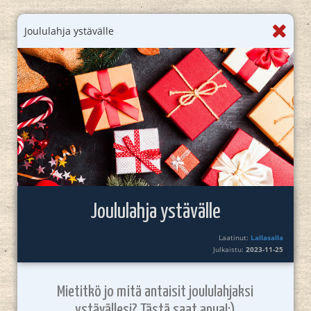
Joululahja ystävälle
Joululahja ystävälle
Laatinut:
Lallasalla
Julkaistu:
2023-11-25
Mietitkö jo mitä antaisit joululahjaksi
ystävällesi? Tästä saat apua!:)