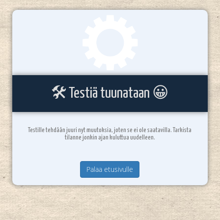
🛠️ Testiä tuunataan 😀
Testille tehdään juuri nyt muutoksia, joten se ei ole saatavilla. Tarkista
tilanne jonkin ajan kuluttua uudelleen.
Palaa etusivulle