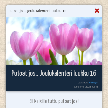
Putoat jos.. Joulukalenteri luukku 16
Putoat jos.. Joulukalenteri luukku 16
Laatinut:
Kuusysi
Julkaistu:
2023-12-16
Eli kaikille tuttu putoat jos!