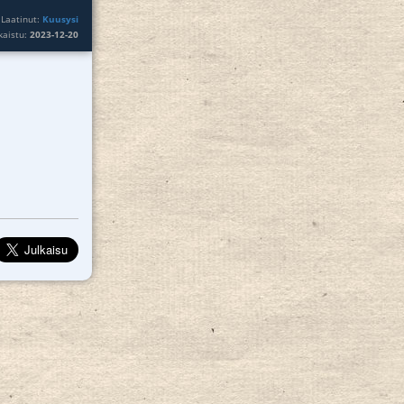
Laatinut:
Kuusysi
lkaistu:
2023-12-20