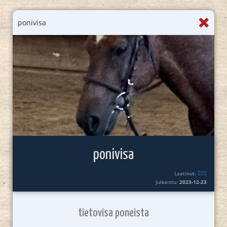
ponivisa
ponivisa
Laatinut:
🏳️‍🌈✨
Julkaistu:
2023-12-23
tietovisa poneista