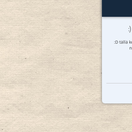
:
:D tällä 
n