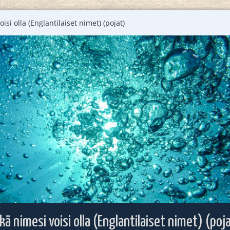
isi olla (Englantilaiset nimet) (pojat)
kä nimesi voisi olla (Englantilaiset nimet) (poj