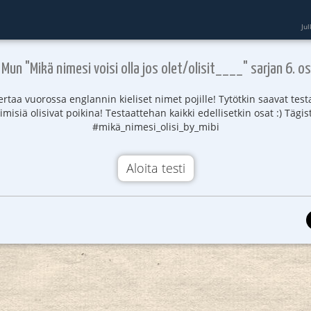
Ju
) Mun "Mikä nimesi voisi olla jos olet/olisit____" sarjan 6. os
kertaa vuorossa englannin kieliset nimet pojille! Tytötkin saavat tes
imisiä olisivat poikina! Testaattehan kaikki edellisetkin osat :) Tägis
#mikä_nimesi_olisi_by_mibi
Aloita testi