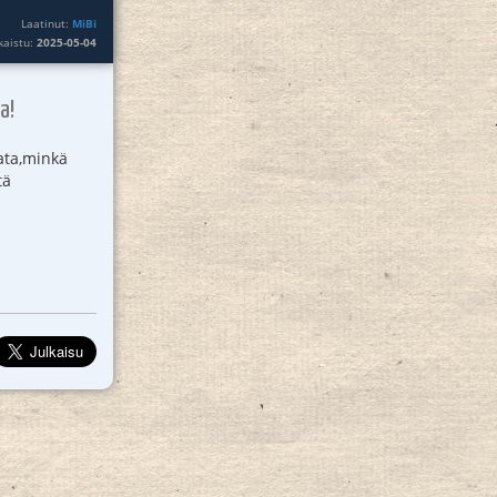
Laatinut:
MiBi
lkaistu:
2025-05-04
a!
tata,minkä
tä