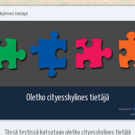
kylines tietäjä
Oletko cityesskylines tietäjä
Laatinut:
P
Ju
Tässä testissä katsotaan oletko cityesskylines tietäjä