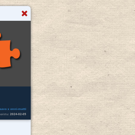
aavo x onni-matti
lkaistu:
2024-02-05