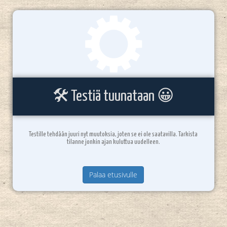
🛠️ Testiä tuunataan 😀
Testille tehdään juuri nyt muutoksia, joten se ei ole saatavilla. Tarkista
tilanne jonkin ajan kuluttua uudelleen.
Palaa etusivulle