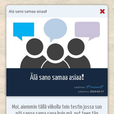
Älä sano samaa asiaa❗
Älä sano samaa asiaa❗
Laatinut:
😴Uninen😴
Julkaistu:
2024-03-17
Moi, aiemmin tällä viikolla tein testin jossa sun
piti sanoa sama sana kuin mä, nyt teen tän