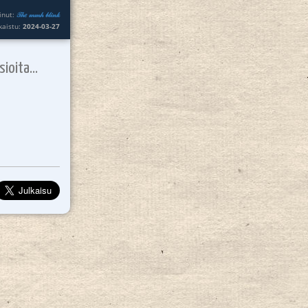
inut:
𝒯𝒽𝑒 𝓂𝓂𝒽 𝒷𝓁𝒾𝓃𝓀
lkaistu:
2024-03-27
ioita...