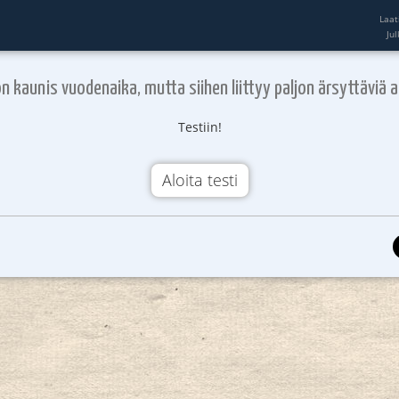
Laat
Ju
n kaunis vuodenaika, mutta siihen liittyy paljon ärsyttäviä as
Testiin!
Aloita testi