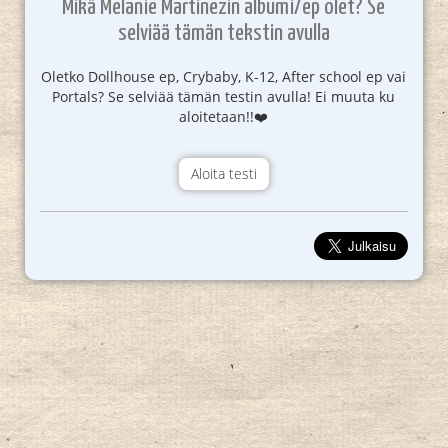
Mikä Melanie Martinezin albumi/ep olet? Se
selviää tämän tekstin avulla
Oletko Dollhouse ep, Crybaby, K-12, After school ep vai
Portals? Se selviää tämän testin avulla! Ei muuta ku
aloitetaan!!❤️
Aloita testi