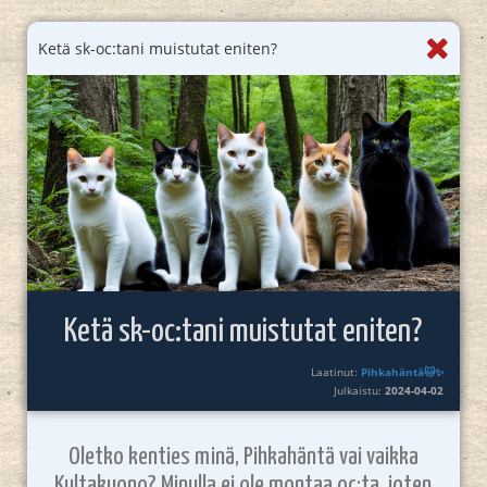
Ketä sk-oc:tani muistutat eniten?
Ketä sk-oc:tani muistutat eniten?
Laatinut:
Pihkahäntä🐱✨
Julkaistu:
2024-04-02
Oletko kenties minä, Pihkahäntä vai vaikka
Kultakuono? Minulla ei ole montaa oc:ta, joten