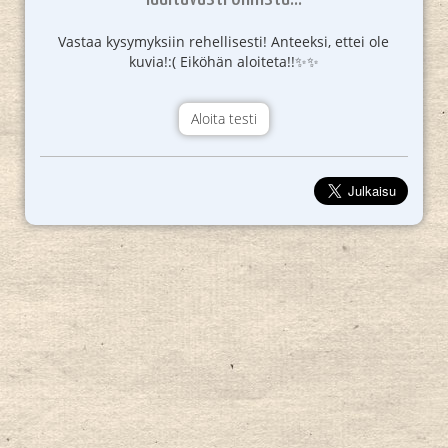
Vastaa kysymyksiin rehellisesti! Anteeksi, ettei ole
kuvia!:( Eiköhän aloiteta!!✨✨
Aloita testi