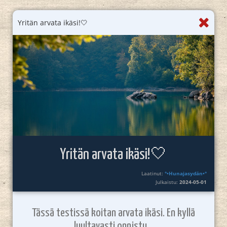
Yritän arvata ikäsi!🤍
Yritän arvata ikäsi!🤍
Laatinut:
°•Hunajasydän•°
Julkaistu:
2024-05-01
Tässä testissä koitan arvata ikäsi. En kyllä
luultavasti onnistu...