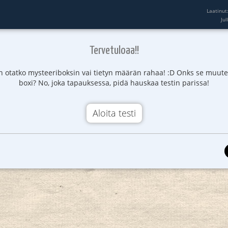
Laatinut
Ju
Tervetuloaa!!
in otatko mysteeriboksin vai tietyn määrän rahaa! :D Onks se muute
boxi? No, joka tapauksessa, pidä hauskaa testin parissa!
Aloita testi