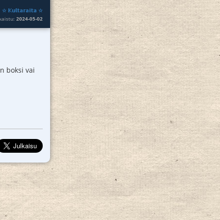
:
☆ 𝕂𝕦𝕝𝕥𝕒𝕣𝕒𝕚𝕥𝕒 ☆
lkaistu:
2024-05-02
n boksi vai