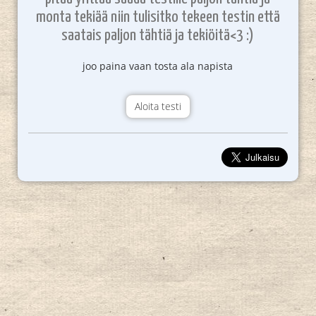
monta tekiää niin tulisitko tekeen testin että
saatais paljon tähtiä ja tekiöitä<3 :)
joo paina vaan tosta ala napista
Aloita testi