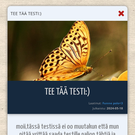
TEE TÄÄ TESTI:)
TEE TÄÄ TESTI:)
Laatinut:
Funne polo<3
Julkaistu:
2024-05-18
moii,tässä testissä ei oo muutakun että mun
pitää yrittää saada testille paljon tähtiä ja