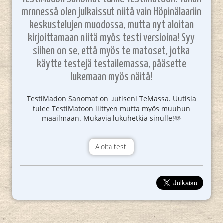
mrnnessä olen julkaissut niitä vain Höpinälaariin
keskustelujen muodossa, mutta nyt aloitan
kirjoittamaan niitä myös testi versioina! Syy
siihen on se, että myös te matoset, jotka
käytte testejä testailemassa, pääsette
lukemaan myös näitä!
TestiMadon Sanomat on uutiseni TeMassa. Uutisia
tulee TestiMatoon liittyen mutta myös muuhun
maailmaan. Mukavia lukuhetkiä sinulle!🫶
Aloita testi