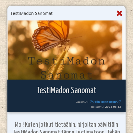
TestiMadon Sanomat
TestiMadon Sanomat
Laatinut:
♡✨️Yön_perhonen✨♡
Julkaistu:
2024-06-12
Moi! Kuten jotkut tietääkin, kirjoitan päivittäin
TestiMadon Sanomat tänne Testimatoon. Tähän