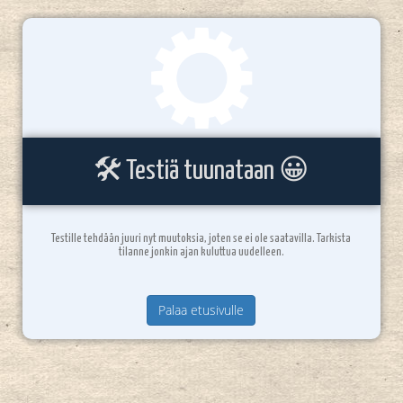
🛠️ Testiä tuunataan 😀
Testille tehdään juuri nyt muutoksia, joten se ei ole saatavilla. Tarkista
tilanne jonkin ajan kuluttua uudelleen.
Palaa etusivulle