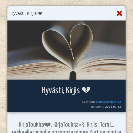
Hyvästi, Kirjis 💔
Hyvästi, Kirjis 💔
Laatinut:
Nokkossydän<33
Julkaistu:
2024-07-12
KirjaToukka❤️, KirjaToukka<3, Kirjis, Terhi...
rakkaalla velholla on monta nimeä. Nyt se nimi ja