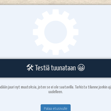
🛠️ Testiä tuunataan 😀
hdään juuri nyt muutoksia, joten se ei ole saatavilla. Tarkista tilanne jonkin a
uudelleen.
Palaa etusivulle