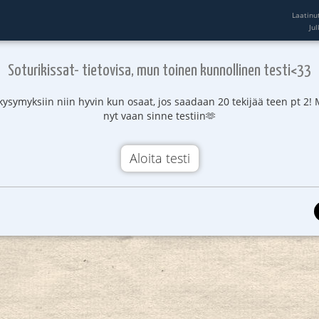
Laatinu
Ju
Soturikissat- tietovisa, mun toinen kunnollinen testi<33
 kysymyksiin niin hyvin kun osaat, jos saadaan 20 tekijää teen pt 2
nyt vaan sinne testiin🫶
Aloita testi