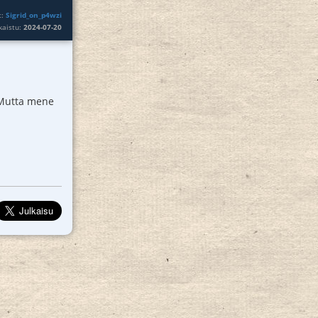
t:
Sigrid_on_p4wzi
lkaistu:
2024-07-20
! Mutta mene