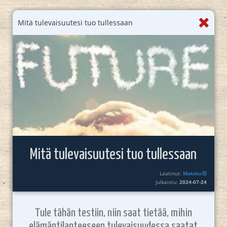
Mitä tulevaisuutesi tuo tullessaan
Mitä tulevaisuutesi tuo tullessaan
Laatinut:
Matsku😒
Julkaistu:
2024-07-24
Tule tähän testiin, niin saat tietää, mihin
elämäntilanteeseen tulevaisuudessa saatat