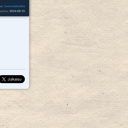
ut:
Sammalkukka
lkaistu:
2024-08-15