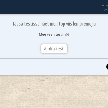
Laatin
Ju
Tässä testissä näet mun top viis lempi emojia
Mee vaan testiin🤩
Aloita testi