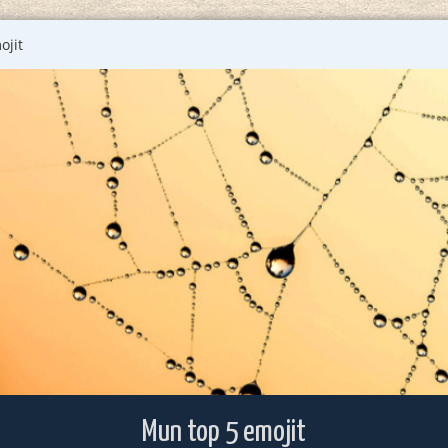
ojit
Mun top 5 emojit